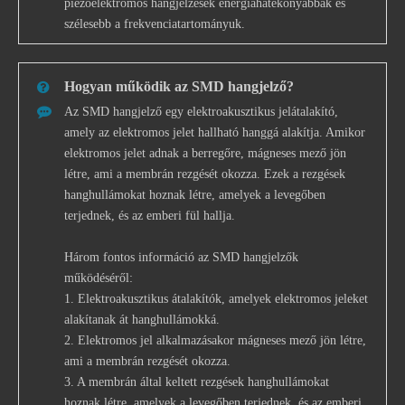
piezoelektromos hangjelzések energiahatékonyabbak és
szélesebb a frekvenciatartományuk.
Hogyan működik az SMD hangjelző?
Az SMD hangjelző egy elektroakusztikus jelátalakító,
amely az elektromos jelet hallható hanggá alakítja. Amikor
elektromos jelet adnak a berregőre, mágneses mező jön
létre, ami a membrán rezgését okozza. Ezek a rezgések
hanghullámokat hoznak létre, amelyek a levegőben
terjednek, és az emberi fül hallja.
Három fontos információ az SMD hangjelzők
működéséről:
1. Elektroakusztikus átalakítók, amelyek elektromos jeleket
alakítanak át hanghullámokká.
2. Elektromos jel alkalmazásakor mágneses mező jön létre,
ami a membrán rezgését okozza.
3. A membrán által keltett rezgések hanghullámokat
hoznak létre, amelyek a levegőben terjednek, és az emberi