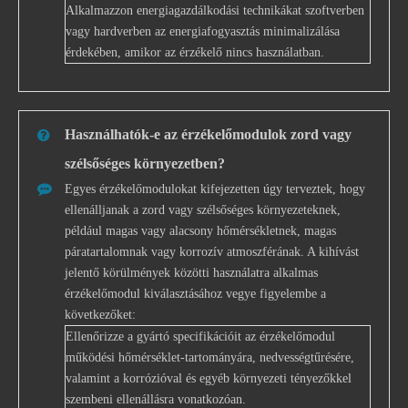
Alkalmazzon energiagazdálkodási technikákat szoftverben
vagy hardverben az energiafogyasztás minimalizálása
érdekében, amikor az érzékelő nincs használatban.
Használhatók-e az érzékelőmodulok zord vagy
szélsőséges környezetben?
Egyes érzékelőmodulokat kifejezetten úgy terveztek, hogy
ellenálljanak a zord vagy szélsőséges környezeteknek,
például magas vagy alacsony hőmérsékletnek, magas
páratartalomnak vagy korrozív atmoszférának. A kihívást
jelentő körülmények közötti használatra alkalmas
érzékelőmodul kiválasztásához vegye figyelembe a
következőket:
Ellenőrizze a gyártó specifikációit az érzékelőmodul
működési hőmérséklet-tartományára, nedvességtűrésére,
valamint a korrózióval és egyéb környezeti tényezőkkel
szembeni ellenállásra vonatkozóan.