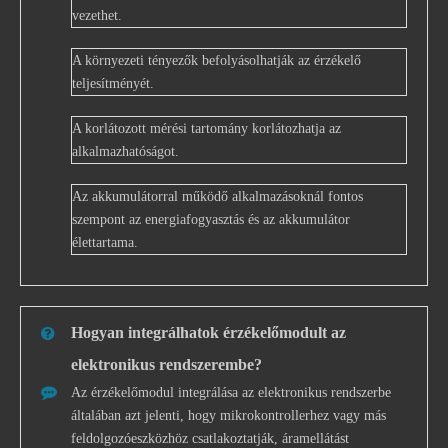
vezethet.
A környezeti tényezők befolyásolhatják az érzékelő
teljesítményét.
A korlátozott mérési tartomány korlátozhatja az
alkalmazhatóságot.
Az akkumulátorral működő alkalmazásoknál fontos
szempont az energiafogyasztás és az akkumulátor
élettartama.
Hogyan integrálhatok érzékelőmodult az
elektronikus rendszerembe?
Az érzékelőmodul integrálása az elektronikus rendszerbe
általában azt jelenti, hogy mikrokontrollerhez vagy más
feldolgozóeszközhöz csatlakoztatják, áramellátást