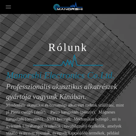
Rólunk
Manorshi Electronics Co.Ltd.
Professzionális akusztikus alkatrészek
gyártója vagyunk Kínában.
Mindenféle akusztikai és biztonsági alkatrészt tudunk szállítani, mint
pl
Piezo csengő (aktív)
,
Piezo hangjelzés (passzív)
,
Mágneses
hangjelzés (önvezető)
,
SMD berregő
,
Mechanikus berregő
, mi is
gyártunk
Ultrahangos érzékelők
, távolságmérő érzékelők, amelyek
vízálló és nyitott típusúak, és egyéb kapcsolódó termékek, például