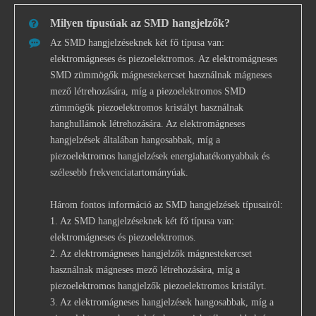
Milyen típusúak az SMD hangjelzők?
Az SMD hangjelzéseknek két fő típusa van:
elektromágneses és piezoelektromos. Az elektromágneses
SMD zümmögők mágnestekercset használnak mágneses
mező létrehozására, míg a piezoelektromos SMD
zümmögők piezoelektromos kristályt használnak
hanghullámok létrehozására. Az elektromágneses
hangjelzések általában hangosabbak, míg a
piezoelektromos hangjelzések energiahatékonyabbak és
szélesebb frekvenciatartományúak.
Három fontos információ az SMD hangjelzések típusairól:
1. Az SMD hangjelzéseknek két fő típusa van:
elektromágneses és piezoelektromos.
2. Az elektromágneses hangjelzők mágnestekercset
használnak mágneses mező létrehozására, míg a
piezoelektromos hangjelzők piezoelektromos kristályt.
3. Az elektromágneses hangjelzések hangosabbak, míg a