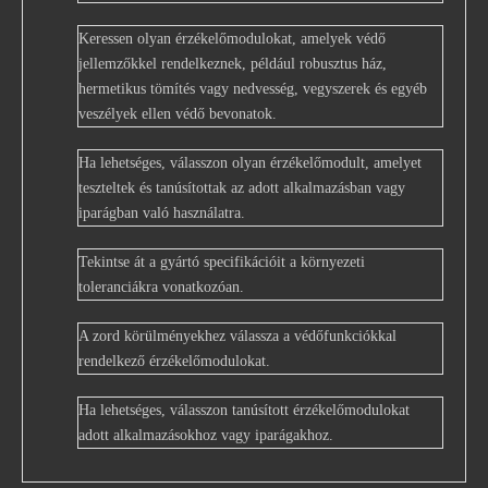
Keressen olyan érzékelőmodulokat, amelyek védő
jellemzőkkel rendelkeznek, például robusztus ház,
hermetikus tömítés vagy nedvesség, vegyszerek és egyéb
veszélyek ellen védő bevonatok.
Ha lehetséges, válasszon olyan érzékelőmodult, amelyet
teszteltek és tanúsítottak az adott alkalmazásban vagy
iparágban való használatra.
Tekintse át a gyártó specifikációit a környezeti
toleranciákra vonatkozóan.
A zord körülményekhez válassza a védőfunkciókkal
rendelkező érzékelőmodulokat.
Ha lehetséges, válasszon tanúsított érzékelőmodulokat
adott alkalmazásokhoz vagy iparágakhoz.