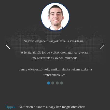
A C
Jenny
A jelátalakítók jól be voltak csomagolva, gyorsan
Jenny elképesztő volt, amikor eladta nekem ezeket a
Tippek:
Kattintson a ikonra a nagy kép megtekintéséhez.