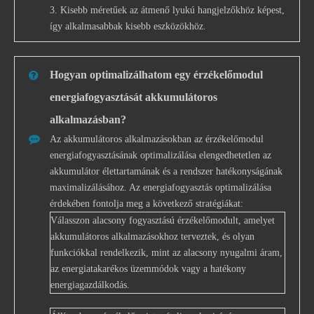
3. Kisebb méretűek az átmenő lyukú hangjelzőkhöz képest,
így alkalmasabbak kisebb eszközökhöz.
Hogyan optimalizálhatom egy érzékelőmodul
energiafogyasztását akkumulátoros
alkalmazásban?
Az akkumulátoros alkalmazásokban az érzékelőmodul
energiafogyasztásának optimalizálása elengedhetetlen az
akkumulátor élettartamának és a rendszer hatékonyságának
maximalizálásához. Az energiafogyasztás optimalizálása
érdekében fontolja meg a következő stratégiákat:
Válasszon alacsony fogyasztású érzékelőmodult, amelyet
akkumulátoros alkalmazásokhoz terveztek, és olyan
funkciókkal rendelkezik, mint az alacsony nyugalmi áram,
az energiatakarékos üzemmódok vagy a hatékony
energiagazdálkodás.