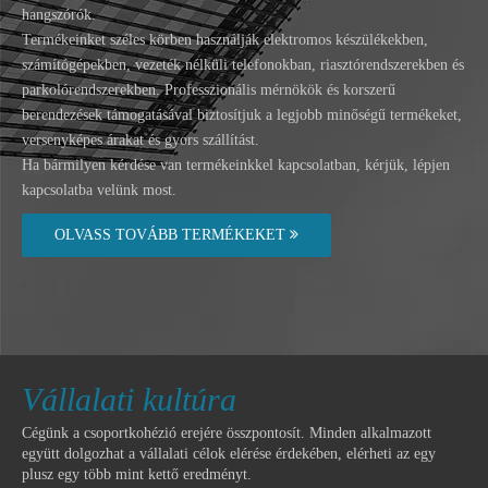
hangszórók.
Termékeinket széles körben használják elektromos készülékekben,
számítógépekben, vezeték nélküli telefonokban, riasztórendszerekben és
parkolórendszerekben. Professzionális mérnökök és korszerű
berendezések támogatásával biztosítjuk a legjobb minőségű termékeket,
versenyképes árakat és gyors szállítást.
Ha bármilyen kérdése van termékeinkkel kapcsolatban, kérjük, lépjen
kapcsolatba velünk most.
OLVASS TOVÁBB TERMÉKEKET
Vállalati kultúra
Cégünk a csoportkohézió erejére összpontosít. Minden alkalmazott
együtt dolgozhat a vállalati célok elérése érdekében, elérheti az egy
plusz egy több mint kettő eredményt.