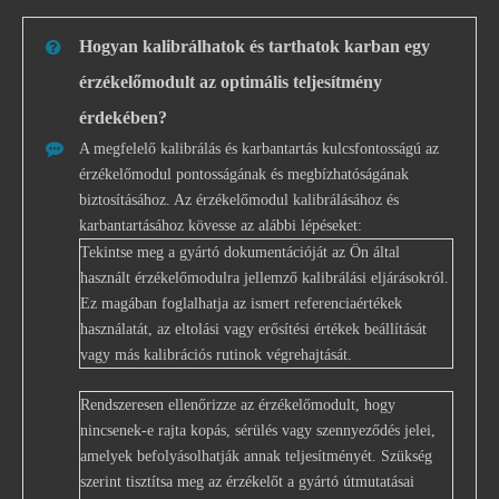
Hogyan kalibrálhatok és tarthatok karban egy
érzékelőmodult az optimális teljesítmény
érdekében?
A megfelelő kalibrálás és karbantartás kulcsfontosságú az
érzékelőmodul pontosságának és megbízhatóságának
biztosításához. Az érzékelőmodul kalibrálásához és
karbantartásához kövesse az alábbi lépéseket:
Tekintse meg a gyártó dokumentációját az Ön által
használt érzékelőmodulra jellemző kalibrálási eljárásokról.
Ez magában foglalhatja az ismert referenciaértékek
használatát, az eltolási vagy erősítési értékek beállítását
vagy más kalibrációs rutinok végrehajtását.
Rendszeresen ellenőrizze az érzékelőmodult, hogy
nincsenek-e rajta kopás, sérülés vagy szennyeződés jelei,
amelyek befolyásolhatják annak teljesítményét. Szükség
szerint tisztítsa meg az érzékelőt a gyártó útmutatásai