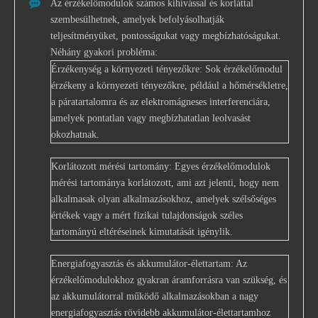
Az érzékelőmodulok számos kihívással és korláttal
szembesülhetnek, amelyek befolyásolhatják
teljesítményüket, pontosságukat vagy megbízhatóságukat.
Néhány gyakori probléma:
Érzékenység a környezeti tényezőkre: Sok érzékelőmodul
érzékeny a környezeti tényezőkre, például a hőmérsékletre,
a páratartalomra és az elektromágneses interferenciára,
amelyek pontatlan vagy megbízhatatlan leolvasást
okozhatnak.
Korlátozott mérési tartomány: Egyes érzékelőmodulok
mérési tartománya korlátozott, ami azt jelenti, hogy nem
alkalmasak olyan alkalmazásokhoz, amelyek szélsőséges
értékek vagy a mért fizikai tulajdonságok széles
tartományú eltéréseinek kimutatását igénylik.
Energiafogyasztás és akkumulátor-élettartam: Az
érzékelőmodulokhoz gyakran áramforrásra van szükség, és
az akkumulátorral működő alkalmazásokban a nagy
energiafogyasztás rövidebb akkumulátor-élettartamhoz