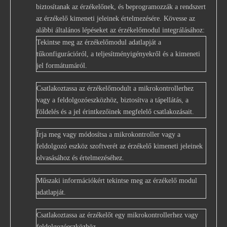
biztosítanak az érzékelőnek, és beprogramozzák a rendszert
az érzékelő kimeneti jeleinek értelmezésére. Kövesse az
alábbi általános lépéseket az érzékelőmodul integrálásához:
Tekintse meg az érzékelőmodul adatlapját a
tűkonfigurációról, a teljesítményigényekről és a kimeneti
jel formátumáról.
Csatlakoztassa az érzékelőmodult a mikrokontrollerhez
vagy a feldolgozóeszközhöz, biztosítva a tápellátás, a
földelés és a jel érintkezőinek megfelelő csatlakozásait.
Írja meg vagy módosítsa a mikrokontroller vagy a
feldolgozó eszköz szoftverét az érzékelő kimeneti jeleinek
olvasásához és értelmezéséhez.
Műszaki információkért tekintse meg az érzékelő modul
adatlapját.
Csatlakoztassa az érzékelőt egy mikrokontrollerhez vagy
feldolgozóeszközhöz.