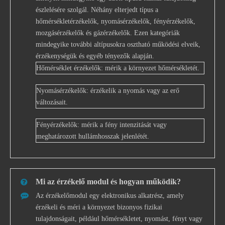
észlelésére szolgál. Néhány elterjedt típus a
hőmérsékletérzékelők, nyomásérzékelők, fényérzékelők,
mozgásérzékelők és gázérzékelők. Ezen kategóriák
mindegyike további altípusokra osztható működési elveik,
érzékenységük és egyéb tényezők alapján.
Hőmérséklet érzékelők: mérik a környezet hőmérsékletét.
Nyomásérzékelők: érzékelik a nyomás vagy az erő
változásait.
Fényérzékelők: mérik a fény intenzitását vagy
meghatározott hullámhosszak jelenlétét.
Mi az érzékelő modul és hogyan működik?
Az érzékelőmodul egy elektronikus alkatrész, amely
érzékeli és méri a környezet bizonyos fizikai
tulajdonságait, például hőmérsékletet, nyomást, fényt vagy