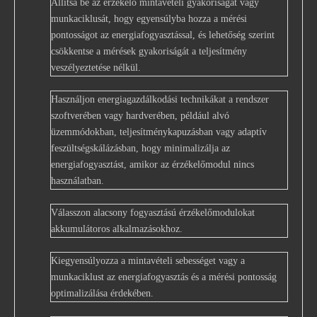
Állítsa be az érzékelő mintavételi gyakoriságát vagy
munkaciklusát, hogy egyensúlyba hozza a mérési
pontosságot az energiafogyasztással, és lehetőség szerint
csökkentse a mérések gyakoriságát a teljesítmény
veszélyeztetése nélkül.
Használjon energiagazdálkodási technikákat a rendszer
szoftverében vagy hardverében, például alvó
üzemmódokban, teljesítménykapuzásban vagy adaptív
feszültségskálázásban, hogy minimalizálja az
energiafogyasztást, amikor az érzékelőmodul nincs
használatban.
Válasszon alacsony fogyasztású érzékelőmodulokat
akkumulátoros alkalmazásokhoz.
Kiegyensúlyozza a mintavételi sebességet vagy a
munkaciklust az energiafogyasztás és a mérési pontosság
optimalizálása érdekében.