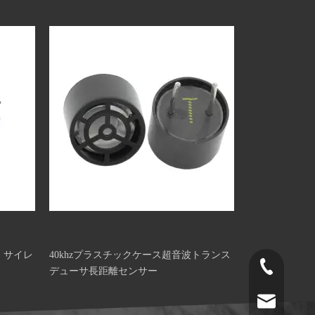
 サイレ
40khzプラスチックケース超音波トランス
+86-519-891
デューサ長距離センサー
norr@manors