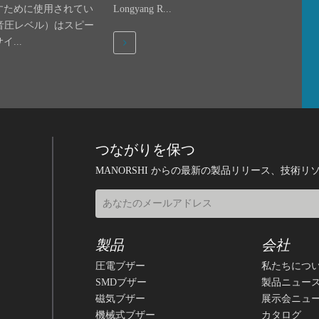
すために使用されてい
Longyang R...
（音圧レベル）はスピー
...
つながりを保つ
MANORSHI からの最新の製品リリース、技術
製品
会社
圧電ブザー
私たちにつ
SMDブザー
製品ニュー
磁気ブザー
展示会ニュ
機械式ブザー
カタログ