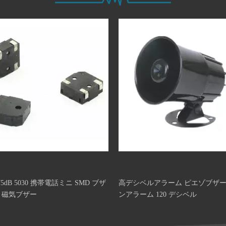
 75dB 5030 携帯電話ミニ SMD ブザ
高デシベルアラーム ピエゾブザー
T 磁気ブザー
ンアラーム 120 デシベル