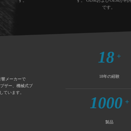
す。
す。 ODMおよびOEMが利
です。
18
+
18年の経験
有数の音響メーカーで
磁ブザー、機械式ブ
しています。
1000
+
製品