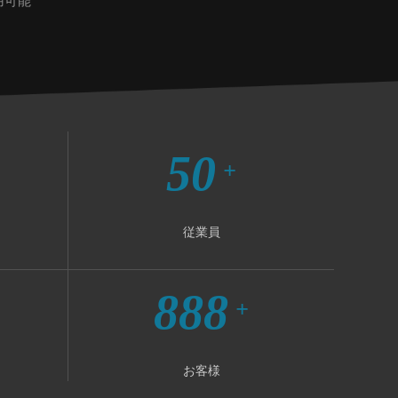
用可能
50
+
従業員
888
+
お客様