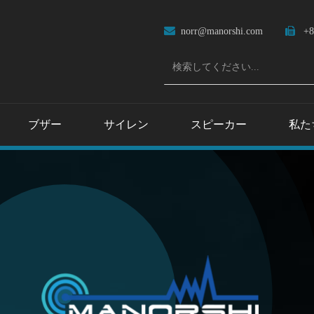

norr@manorshi.com

+8
ブザー
サイレン
スピーカー
私た