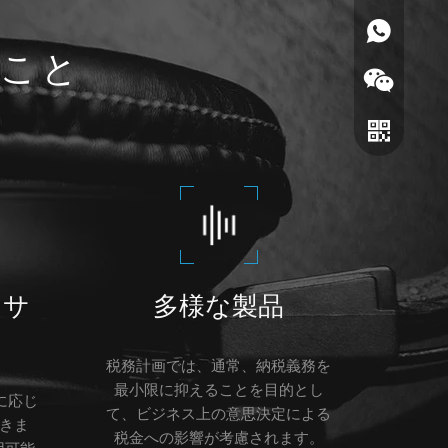
86180182799
ること
るサ
多様な製品
微信
税務計画では、通常、納税義務を
ワッツアッ
最小限に抑えることを目的とし
文に応じ
て、ビジネス上の意思決定による
きま
税金への影響が考慮されます。