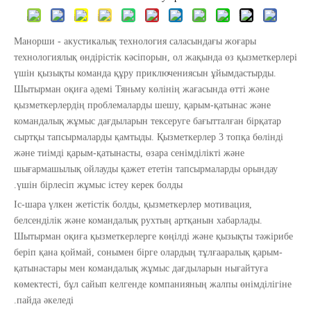
Манорши - акустикалық технология саласындағы жоғары
технологиялық өндірістік кәсіпорын, ол жақында өз қызметкерлері
үшін қызықты команда құру приключениясын ұйымдастырды.
Шытырман оқиға әдемі Тяньму көлінің жағасында өтті және
қызметкерлердің проблемаларды шешу, қарым-қатынас және
командалық жұмыс дағдыларын тексеруге бағытталған бірқатар
сыртқы тапсырмаларды қамтыды. Қызметкерлер 3 топқа бөлінді
және тиімді қарым-қатынасты, өзара сенімділікті және
шығармашылық ойлауды қажет ететін тапсырмаларды орындау
үшін бірлесіп жұмыс істеу керек болды.
Іс-шара үлкен жетістік болды, қызметкерлер мотивация,
белсенділік және командалық рухтың артқанын хабарлады.
Шытырман оқиға қызметкерлерге көңілді және қызықты тәжірибе
беріп қана қоймай, сонымен бірге олардың тұлғааралық қарым-
қатынастары мен командалық жұмыс дағдыларын нығайтуға
көмектесті, бұл сайып келгенде компанияның жалпы өнімділігіне
пайда әкеледі.