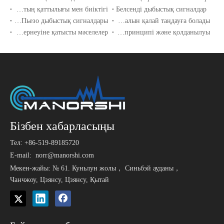
Дыбыстың қаттылығы мен биіктігі
Белсенді дыбыстық сигналдар
Магниттік VS Пьезо дыбыстық сигналдары
Дұрыс SMD сигналын қалай таңдауға болады
Сигнал кернеуіне қатысты мәселелер
Ультрадыбыстық сұйықтық деңгейін өлшегіштің жұмыс істеу принципі және қолданылуы
Бізбен хабарласыңы
Тел: +86-519-89185720
E-mail:
norr@manorshi.com
Мекен-жайы: № 61. Куньлун жолы， Синьбэй ауданы，
Чанчжоу, Цзянсу, Цзянсу, Қытай