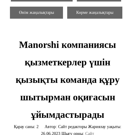
Өнім жаңалықтары
Көрме жаңалықтары
Manorshi компаниясы
қызметкерлер үшін
қызықты команда құру
шытырман оқиғасын
ұйымдастырады
Қарау саны:
2
Автор: Сайт редакторы Жариялау уақыты:
26.06.2023 Шығу орны:
Сайт