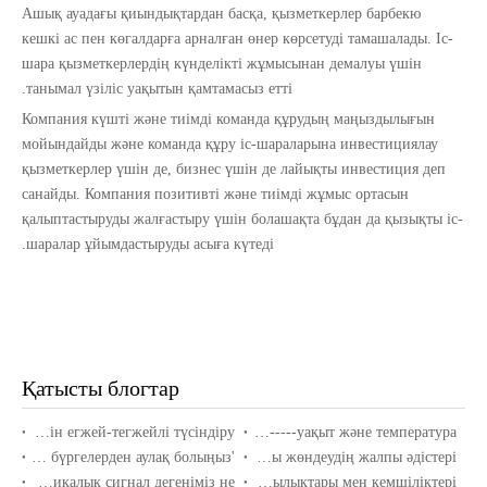
Ашық ауадағы қиындықтардан басқа, қызметкерлер барбекю
кешкі ас пен көгалдарға арналған өнер көрсетуді тамашалады. Іс-
шара қызметкерлердің күнделікті жұмысынан демалуы үшін
танымал үзіліс уақытын қамтамасыз етті.
Компания күшті және тиімді команда құрудың маңыздылығын
мойындайды және команда құру іс-шараларына инвестициялау
қызметкерлер үшін де, бизнес үшін де лайықты инвестиция деп
санайды. Компания позитивті және тиімді жұмыс ортасын
қалыптастыруды жалғастыру үшін болашақта бұдан да қызықты іс-
шаралар ұйымдастыруды асыға күтеді.
Қатысты блогтар
Ультрадыбыстық датчик диапазонының әдісін егжей-тегжейлі түсіндіру
Сигналдың дәнекерлеу қосылысы -----уақыт және температура
'Кене және бүргесіз', 40 кГц ультрадыбыстық сенсорларды пайдаланып кенелерден, бүргелерден аулақ болыңыз.
Пьезодыздырғышты жөндеудің жалпы әдістері
Механикалық сигнал дегеніміз не?
Ультрадыбыстық сенсорлардың артықшылықтары мен кемшіліктері