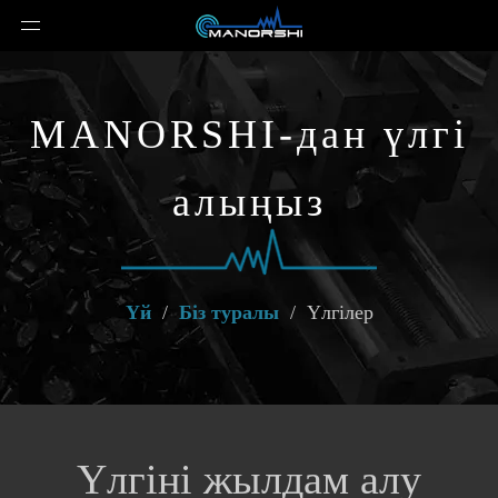
MANORSHI-дан үлгі
алыңыз
Үй
/
Біз туралы
/
Үлгілер
Үлгіні жылдам алу