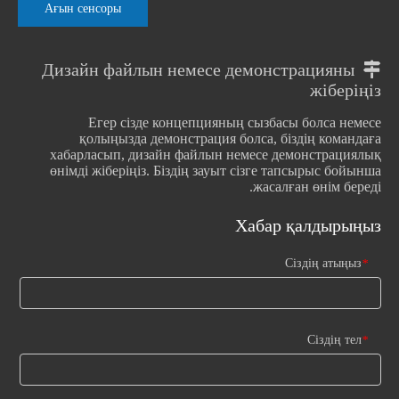
Ағын сенсоры
Дизайн файлын немесе демонстрацияны

жіберіңіз
Егер сізде концепцияның сызбасы болса немесе
қолыңызда демонстрация болса, біздің командаға
хабарласып, дизайн файлын немесе демонстрациялық
өнімді жіберіңіз. Біздің зауыт сізге тапсырыс бойынша
жасалған өнім береді.
Хабар қалдырыңыз
Сіздің атыңыз
*
Сіздің тел
*