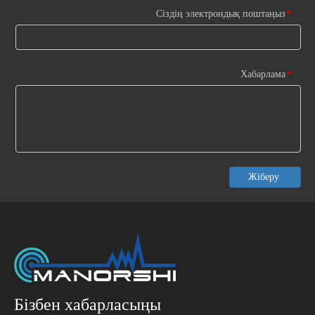
Сіздің электрондық поштаңыз
*
Хабарлама
*
Жіберу
Бізбен хабарласыңы