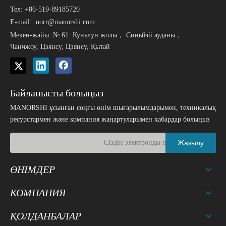
Тел: +86-519-89185720
E-mail:
norr@manorshi.com
Мекен-жайы: № 61. Куньлун жолы， Синьбэй ауданы，
Чанчжоу, Цзянсу, Цзянсу, Қытай
Байланысты болыңыз
MANORSHI ұсынған соңғы өнім шығарылымдарымен, техникалық
ресурстармен және компания жаңартуларымен хабардар болыңыз
Жазылу
ӨНІМДЕР
КОМПАНИЯ
ҚОЛДАНБАЛАР