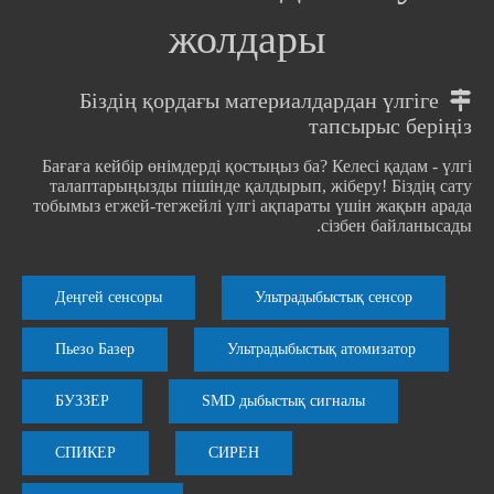
жолдары
Біздің қордағы материалдардан үлгіге

тапсырыс беріңіз
Бағаға кейбір өнімдерді қостыңыз ба? Келесі қадам - ​​үлгі
талаптарыңызды пішінде қалдырып, жіберу! Біздің сату
тобымыз егжей-тегжейлі үлгі ақпараты үшін жақын арада
сізбен байланысады.
Деңгей сенсоры
Ультрадыбыстық сенсор
Пьезо Базер
Ультрадыбыстық атомизатор
БУЗЗЕР
SMD дыбыстық сигналы
СПИКЕР
СИРЕН