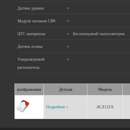
Датчик уровня
>
Модули питания СВЧ
>
ЦТС материалы
>
Бессвинцовый пьезоэлектрик
Датчик почвы
>
Ультразвуковой
>
распылитель
изображения
Детали
Модель
Подробнее »
АСЛ122А