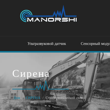
Ультразвуковой датчик
Сенсорный моду
Сирена
Дом
/
СИРЕНА
/
Стробоскопический свет