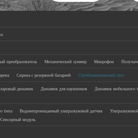
ип
ый преобразователь
Механический зуммер
Микрофон
Получат
ирена
Сирена с резервной батареей
Стробоскопический свет
ларовый динамик
Динамик для наушников
Динамик мобильного 
го типа
Водонепроницаемый ультразвуковой датчик
Ультразвуково
Сенсорный модуль