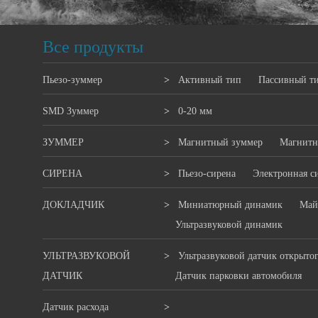
Все продукты
Пьезо-зуммер
>
Активный тип
Пассивный т
SMD Зуммер
>
0-20 мм
ЗУММЕР
>
Магнитный зуммер
Магнитн
СИРЕНА
>
Пьезо-сирена
Электронная с
ДОКЛАДЧИК
>
Миниатюрный динамик
Май
Ультразвуковой динамик
УЛЬТРАЗВУКОВОЙ
>
Ультразвуковой датчик открыто
ДАТЧИК
Датчик парковки автомобиля
Датчик расхода
>