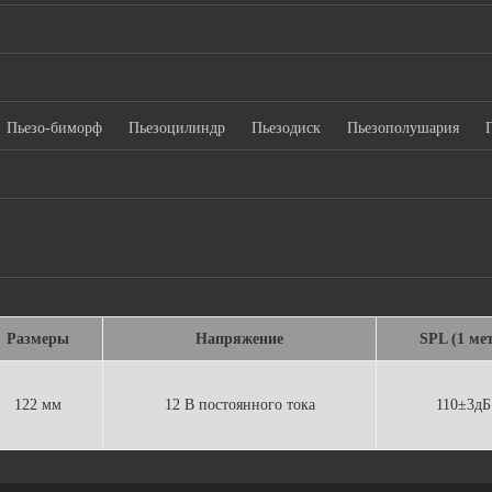
Пьезо-биморф
Пьезоцилиндр
Пьезодиск
Пьезополушария
Размеры
Напряжение
SPL (1 ме
122 мм
12 В постоянного тока
110±3дБ