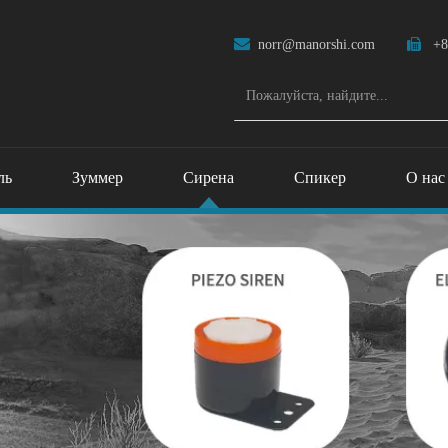

norr@manorshi.com

+8
ль
Зуммер
Сирена
Спикер
О нас