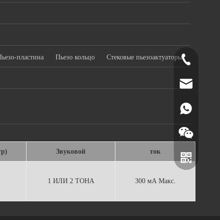
Пьезо-пластина
Пьезо кольцо
Стековые пьезоактуаторы
+86-519-891
norr@manors
86180182799
тр)
Звуковой
ток
1 ИЛИ 2 ТОНА
300 мА Макс.