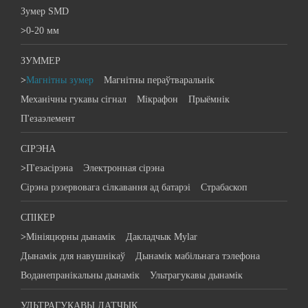
Зумер SMD
>
0-20 мм
ЗУММЕР
>
Магнітны зумер
Магнітны пераўтваральнік
Механічны гукавы сігнал
Мікрафон
Прыёмнік
П'езаэлемент
СІРЭНА
>
П'езасірэна
Электронная сірэна
Сірэна рэзервовага сілкавання ад батарэі
Страбаскоп
СПІКЕР
>
Мініяцюрны дынамік
Дакладчык Mylar
Дынамік для навушнікаў
Дынамік мабільнага тэлефона
Воданепранікальны дынамік
Ультрагукавы дынамік
УЛЬТРАГУКАВЫ ДАТЧЫК