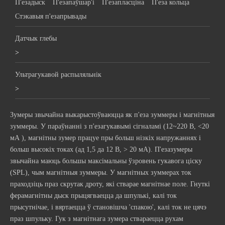
П'езадыск
П'езапаўшар'і
П'езапласціна
П'еза кольца
Стэкавыя п'езапрывады
Датчык глебы
>
Ультрагукавой распыляльнік
>
Зумеры звычайна выкарыстоўваюцца як
п'еза зуммеры
і магнітныя
зуммеры. У параўнанні з п'езагукавымі сігналамі (
12~220 В, <20
мА
), магнітны зумер працуе пры больш нізкіх напружаннях і
больш высокіх токах (ад 1,5 да 12 В, > 20 мА). П'езазумеры
звычайна маюць большы максімальны ўзровень гукавога ціску
(SPL), чым магнітныя зуммеры. У магнітных зуммерах ток
праходзіць праз скрутак дроту, які стварае магнітнае поле. Гнуткі
ферамагнітны дыск прыцягваецца да шпулькі, калі ток
прысутнічае, і вяртаецца ў становішча 'спакою', калі ток не цячэ
праз шпульку. Гук з магнітнага зумера ствараецца рухам