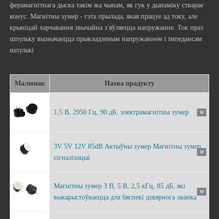
ферамагнітнага дыска такім жа чынам, як гук у дынаміку стварае
конус. Магнітны зумер - гэта прылада, якая працуе ад току, але
крыніцай харчавання звычайна з'яўляецца напружанне. Ток праз
шпульку вызначаецца прыкладзеным напружаннем і імпедансам
шпулькі
Малюнак
Назва прадукту
1,5 В, 2950 Гц, 90 дБ, электрамагнітны зумер
3V 5V 12V 85dB Актыўны зумер Магнітны зумер
сігналізацыі
Магнітны зумер 3 В, 5 В, 2,5 кГц, 85 дБ, які
выкарыстоўваецца для бяспекі дзвярнога званка