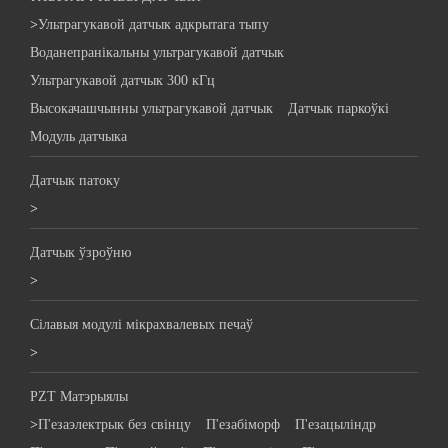
>
Ультрагукавой датчык адкрытага тыпу
Воданепранікальны ультрагукавой датчык
Ультрагукавой датчык 300 кГц
Высокачашчынны ультрагукавой датчык
Датчык паркоўкі
Модуль датчыка
Датчык патоку
>
Датчык ўзроўню
>
Сілавыя модулі мікрахвалевых печаў
>
PZT Матэрыялы
>
П'езаэлектрык без свінцу
П'езабіморф
П'езацыліндр