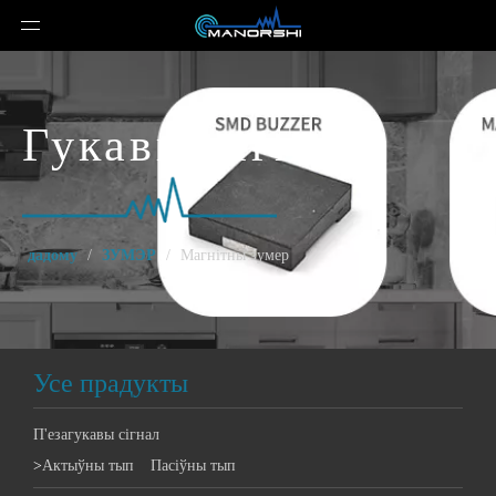
Гукавы сігнал
дадому
/
ЗУМЭР
/
Магнітны зумер
Усе прадукты
П'езагукавы сігнал
>
Актыўны тып
Пасіўны тып