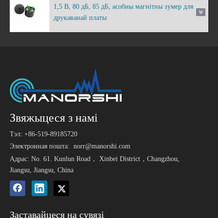
1,5 В, 80 дБ, 85 дБ, асобны магнітны зумер для
друкаванай платы
Звяжыцеся з намі
Тэл: +86-519-89185720
Электронная пошта:
norr@manorshi.com
Адрас: No. 61. Kunlun Road， Xinbei District，Changzhou,
Jiangsu, Jiangsu, China
Заставайцеся на сувязі