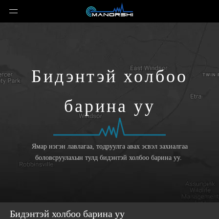
Бидэнтэй холбоо
барина уу
Ямар нэгэн лавлагаа, тодруулга авах эсвэл захиалгаа
боловсруулахын тулд бидэнтэй холбоо барина уу.
Бидэнтэй холбоо барина уу