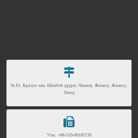

№ 61. Күнлун зам, Шинбэй дүүрэг, Чанжоу, Жиансу, Жиансу,
Хятад

Утас: +86-519-89185720