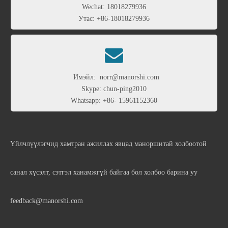
Wechat:
18018279936
Утас: +86-18018279936

Имэйл:
norr@manorshi.com
Skype: chun-ping2010
Whatsapp: +86- 15961152360
Үйлчлүүлэгчид хамтран ажиллах явцад маноршитай холбоотой
санал хүсэлт, сэтгэл ханамжгүй байгаа бол холбоо барина уу
feedback@manorshi.com