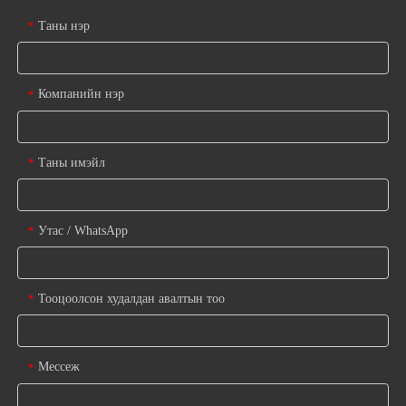
Таны нэр
*
Компанийн нэр
*
Таны имэйл
*
Утас / WhatsApp
*
Тооцоолсон худалдан авалтын тоо
*
Мессеж
*