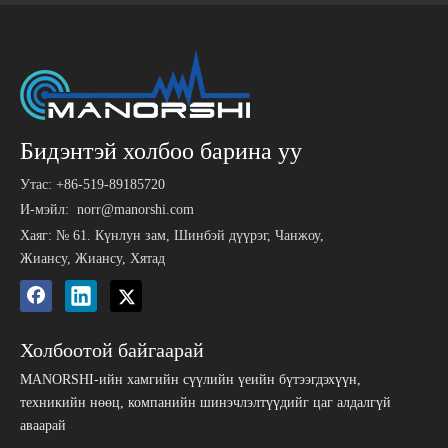
Бидэнтэй холбоо барина уу
Утас: +86-519-89185720
И-мэйл:
norr@manorshi.com
Хаяг: № 61. Күнлун зам, Шинбэй дүүрэг, Чанжоу,
Жиансу, Жиансу, Хятад
Холбоотой байгаарай
MANORSHI-ийн хамгийн сүүлийн үеийн бүтээгдэхүүн,
техникийн нөөц, компанийн шинэчлэлтүүдийг цаг алдалгүй
аваарай