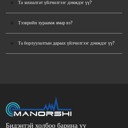
Та захиалгат үйлчилгээг дэмждэг үү?
Тээврийн хураамж ямар вэ?
Та борлуулалтын дараах үйлчилгээг дэмждэг үү?
Бидэнтэй холбоо барина уу