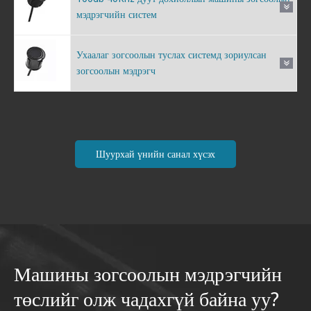
мэдрэгчийн систем
Ухаалаг зогсоолын туслах системд зориулсан
зогсоолын мэдрэгч
Шуурхай үнийн санал хүсэх
Машины зогсоолын мэдрэгчийн
төслийг олж чадахгүй байна уу?