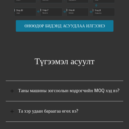
ӨНӨӨДӨР БИДЭНД АСУУДЛАА ИЛГЭЭНЭ
Түгээмэл асуулт
Таны машины зогсоолын мэдрэгчийн MOQ хэд вэ?
Та хэр удаан бараагаа өгөх вэ?