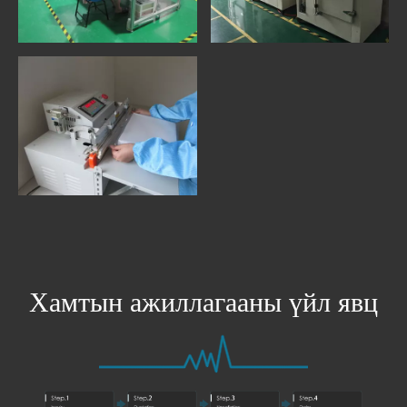
Хамтын ажиллагааны үйл явц