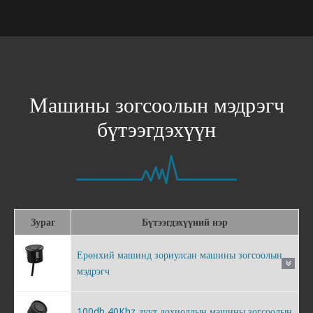
Машины зогсоолын мэдрэгч
бүтээгдэхүүн
Зураг
Бүтээгдэхүүний нэр
Ерөнхий машинд зориулсан машины зогсоолын
мэдрэгч
100db 40Khz дуут дохиоллын машины зогсоолын