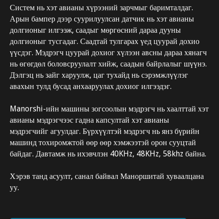
Систем нь хэт авианы хүрээний зарчмыг баримталдаг.
Арын бампер дээр суурилуулсан датчик нь хэт авианы
долгионыг илгээж, саадыг мөргөсний дараа дууны
долгионыг тусгадаг. Саадтай тулгарах үед цуурай дохио
үүсдэг. Мэдрэгч цуурай дохиог хүлээн авсны дараа хянагч
нь өгөгдөл боловсруулалт хийж, саадын байрлалыг шүүнэ.
Дэлгэц нь зайг харуулж, цаг тухайд нь сэрэмжлүүлэг
авахын тулд бусад анхааруулах дохиог илгээдэг.
Manorshi-ийн машины зогсоолын мэдрэгч нь хаалттай хэт
авианы мэдрэгчээс гадна капсултай хэт авианы
мэдрэгчийг агуулдаг. Бүрхүүлтэй мэдрэгч нь янз бүрийн
машинд тохиромжтой өөр өөр хэмжээтэй орон сууцтай
байдаг. Давтамж нь ихэвчлэн 40KHz, 48KHz, 58khz байна.
Хэрэв танд асуулт, санал байвал Маноршитай хуваалцана
уу.