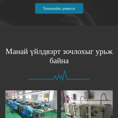
Техникийн дэмжлэг
Манай үйлдвэрт зочлохыг урьж
байна