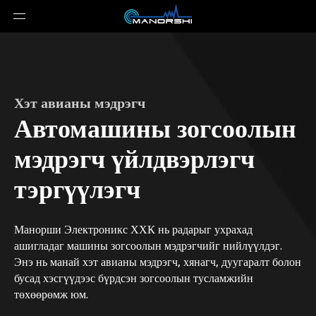
Хэт авианы мэдрэгч
Автомашины зогсоолын
мэдрэгч үйлдвэрлэгч
тэргүүлэгч
Манорши Электроникс ХХК нь радарыг ухрахад
ашигладаг машины зогсоолын мэдрэгчийг нийлүүлдэг.
Энэ нь манай хэт авианы мэдрэгч, хянагч, дуугаралт болон
бусад хэсгүүдээс бүрдсэн зогсоолын тусламжийн
төхөөрөмж юм.