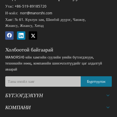
Утас: +86-519-89185720
И-мэйл:
norr@manorshi.com
Хаяг: № 61. Күнлун зам, Шинбэй дүүрэг, Чанжоу,
Жиансу, Жиансу, Хятад
Холбоотой байгаарай
MANORSHI-ийн хамгийн сүүлийн үеийн бүтээгдэхүүн,
техникийн нөөц, компанийн шинэчлэлтүүдийг цаг алдалгүй
аваарай
Бүртгүүлэх
БҮТЭЭГДЭХҮҮН
КОМПАНИ