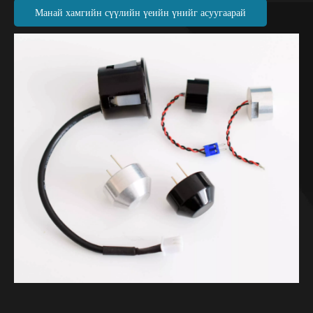
Манай хамгийн сүүлийн үеийн үнийг асуугаарай