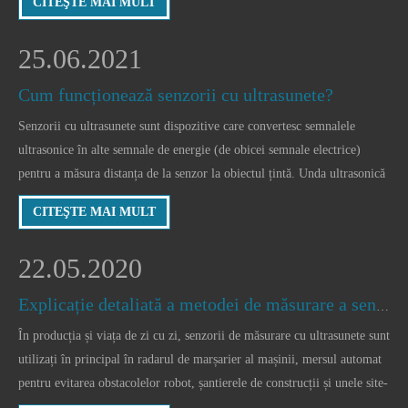
CITEŞTE MAI MULT
timpul de propagare a
25.06.2021
Cum funcționează senzorii cu ultrasunete?
Senzorii cu ultrasunete sunt dispozitive care convertesc semnalele
ultrasonice în alte semnale de energie (de obicei semnale electrice)
pentru a măsura distanța de la senzor la obiectul țintă. Unda ultrasonică
este o undă mecanică cu o frecvență de vibrație mai mare de 20KHz și
CITEŞTE MAI MULT
are caracteristicile de frecvență ridicată.
22.05.2020
Explicație detaliată a metodei de măsurare a senzorului ultrasonic
În producția și viața de zi cu zi, senzorii de măsurare cu ultrasunete sunt
utilizați în principal în radarul de marșarier al mașinii, mersul automat
pentru evitarea obstacolelor robot, șantierele de construcții și unele site-
uri industriale, cum ar fi nivelul lichidului, adâncimea puțului,