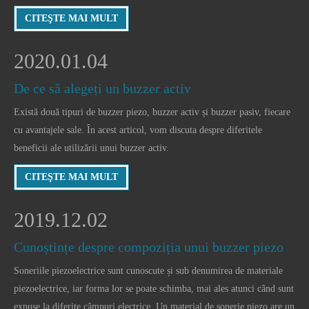
ceasuri cu alarmă sau cronometre. Poate fi folosit si pentru
CITEŞTE MAI MULT
electrocasnice. Piața de sonerie activă are rapid
2020.01.04
De ce să alegeți un buzzer activ
Există două tipuri de buzzer piezo, buzzer activ și buzzer pasiv, fiecare
cu avantajele sale. În acest articol, vom discuta despre diferitele
beneficii ale utilizării unui buzzer activ.
CITEŞTE MAI MULT
2019.12.02
Cunoștințe despre compoziția unui buzzer piezo
Soneriile piezoelectrice sunt cunoscute și sub denumirea de materiale
piezoelectrice, iar forma lor se poate schimba, mai ales atunci când sunt
expuse la diferite câmpuri electrice. Un material de sonerie piezo are un