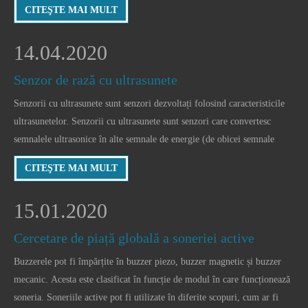
CITEŞTE MAI MULT
lungimea conductei și alte ocazii care necesită distanță automată fără
contact.
14.04.2020
Senzor de rază cu ultrasunete
Senzorii cu ultrasunete sunt senzori dezvoltați folosind caracteristicile
ultrasunetelor. Senzorii cu ultrasunete sunt senzori care convertesc
semnalele ultrasonice în alte semnale de energie (de obicei semnale
electrice). Ultrasunetele este o undă mecanică cu o frecvență de vibrație
CITEŞTE MAI MULT
mai mare de 20 kHz. Are ch
15.01.2020
Cercetare de piață globală a soneriei active
Buzzerele pot fi împărțite în buzzer piezo, buzzer magnetic și buzzer
mecanic. Acesta este clasificat în funcție de modul în care funcționează
soneria. Soneriile active pot fi utilizate în diferite scopuri, cum ar fi