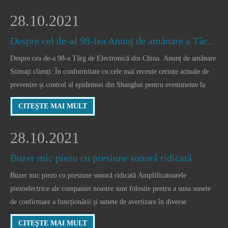
28.10.2021
Despre cel de-al 98-lea Anunț de amânare a Târgului de Electronică din China
Despre cea de-a 98-a Târg de Electronică din China. Anunț de amânare
Stimați clienți: În conformitate cu cele mai recente cerințe actuale de
prevenire și control al epidemiei din Shanghai pentru evenimente la
scară largă, „Târgul de Electronică din China a 98-a -- Expoziție pentru
CITEŞTE MAI MULT
componente și aplicații IT” va fi amânat, iar timpul de desfășurare va fi
amânat.
28.10.2021
Buzer mic piezo cu presiune sonoră ridicată
Buzer mic piezo cu presiune sonoră ridicată Amplificatoarele
piezoelectrice ale companiei noastre sunt folosite pentru a suna sunete
de confirmare a funcționării și sunete de avertizare în diverse
dispozitive electronice, cum ar fi electrocasnice. SPL (nivelul de
CITEŞTE MAI MULT