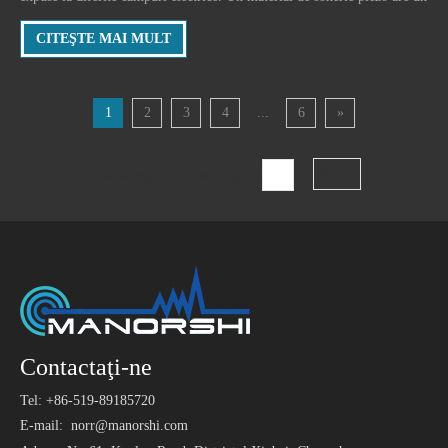
atom. Atomul are de obicei un nucleu central format din mai multe
CITEŞTE MAI MULT
sarcini neutre, cum ar fi sarcinile pozitive. Aceste taxe sunt calle
1
2
3
4
...
6
»
Total 6 pagini Accesați pagina
Merge
Contactaţi-ne
Tel: +86-519-89185720
E-mail:
norr@manorshi.com