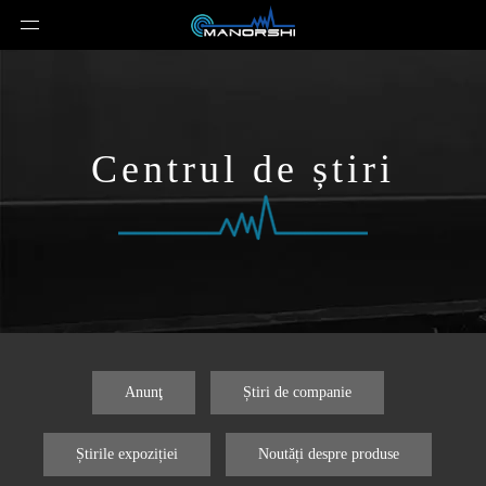
Centrul de știri
Anunţ
Știri de companie
Știrile expoziției
Noutăți despre produse