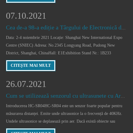
presiune a sunetului) este proporțional cu dimensiunea carcasei
difuzorului. Prin urmare, w
07.10.2021
Cea de-a 98-a ediție a Târgului de Electronică din China -- Expoziție pentru componente și aplicații IT
Data: 2-4 noiembrie 2021 Locație: Shanghai New International Expo
Centre (SNIEC) Adresa: No.2345 Longyang Road, Pudong New
District, Shanghai, ChinaHall: E1Exhibition Stand Nr.: 1B233
Manorshi a fost fondată în 2003. Suntem pasionați de industria
CITEŞTE MAI MULT
componentelor electronice. Compania noastra produce a
26.07.2021
Cum se utilizează senzorul cu ultrasunete cu Arduino?
Introducerea HC-SR04HC-SR04 este un senzor foarte popular pentru
măsurarea distanței. Emite unde ultrasonice la o frecvență de 40KHz.
Undele ultrasonice se deplasează prin aer. Dacă există obiecte sau
obstacole pe cale, acesta va reveni la modul. Luând în considerare