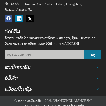
ທີ່ຢູ່: ເລກທີ 61. Kunlun Road, Xinbei District, Changzhou,
Jiangsu, Jiangsu, ຈີນ
ຕິດຕໍ່ກັນ
ຮັກສາປະຈຸບັນດ້ວຍການອອກຜະລິດຕະພັນຫຼ້າສຸດ, ຊັບພະຍາກອນດ້ານ
ວິຊາການແລະການອັບເດດຂອງບໍລິສັດຈາກ MANORSHI
ຈອງ
ຜະລິດຕະພັນ
ບໍລິສັດ
ແອັບພລິເຄຊັນ
© ສະຫງວນລິຂະສິດ
2026
CHANGZHOU MANORSHI