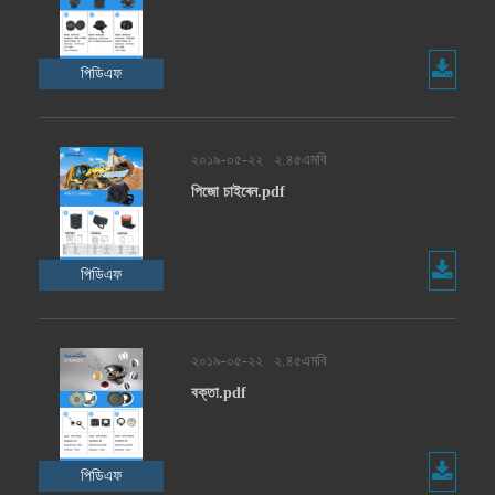
পিডিএফ
২০১৯-০৫-২২
২.৪৫এমবি
পিজো চাইৰেন.pdf
পিডিএফ
২০১৯-০৫-২২
২.৪৫এমবি
বক্তা.pdf
পিডিএফ