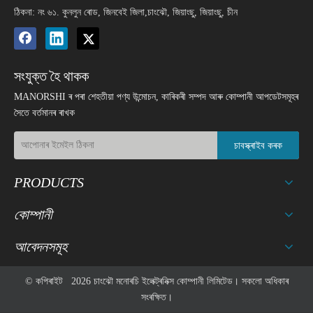
ঠিকনা: নং ৬১. কুনলুন ৰোড, জিনবেই জিলা,চাংঝৌ, জিয়াংছু, জিয়াংছু, চীন
সংযুক্ত হৈ থাকক
MANORSHI ৰ পৰা শেহতীয়া পণ্য উন্মোচন, কাৰিকৰী সম্পদ আৰু কোম্পানী আপডেটসমূহৰ
সৈতে বৰ্তমানৰ ৰাখক
চাবস্ক্ৰাইব কৰক
PRODUCTS
কোম্পানী
আবেদনসমূহ
© কপিৰাইট
2026
চাংঝৌ মনোৰচি ইলেক্ট্ৰনিক্স কোম্পানী লিমিটেড। সকলো অধিকাৰ
সংৰক্ষিত।