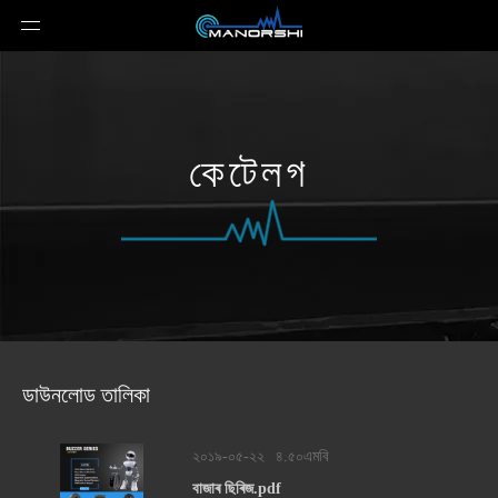
কেটেলগ
ডাউনলোড তালিকা
২০১৯-০৫-২২
৪.৫০এমবি
বাজাৰ ছিৰিজ.pdf