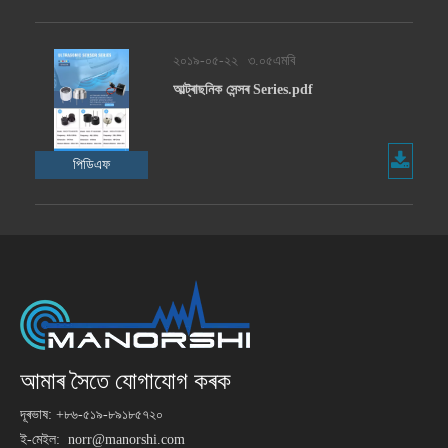
২০১৯-০৫-২২
৩.০৫এমবি
আল্ট্ৰাছনিক সেন্সৰ Series.pdf
পিডিএফ
আমাৰ সৈতে যোগাযোগ কৰক
দূৰভাষ: +৮৬-৫১৯-৮৯১৮৫৭২০
ই-মেইল:
norr@manorshi.com