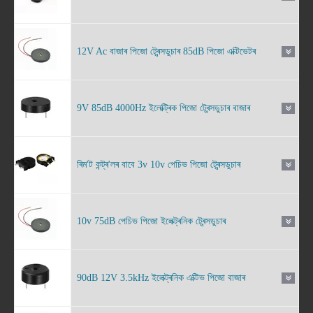
12V Ac বাজাৰ পিজো ট্ৰেন্সডুচাৰ 85dB পিজো এক্টিভেটৰ
9V 85dB 4000Hz ইলেক্ট্ৰিক পিজো ট্ৰেন্সডুচাৰ বাজাৰ
ৰিম'ট কন্ট্ৰ'লৰ বাবে 3v 10v পেচিভ পিজো ট্ৰেন্সডুচাৰ
10v 75dB পেচিভ পিজো ইলেক্ট্ৰনিক ট্ৰেন্সডুচাৰ
90dB 12V 3.5kHz ইলেক্ট্ৰনিক এক্টিভ পিজো বাজাৰ