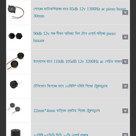
পোহৰৰ ফটোকপিয়াৰৰ বাবে 85db 12v 1300Hz ac piezo buzer
30mm
90db 12v সৰু দীঘল অবিৰত বিপ টোন এলাৰ্ম সক্ৰিয় piezo
buzzer
উদ্যোগৰ বাবে 110db 105dB 12v 3200Hz ac পেচিভ বাজাৰ
টেলিফোন ৰিংগাৰৰ বাবে ১৩মিমি*৭মিমি পিজো ট্ৰেন্সডুচাৰ
22mm*4mm বাহ্যিক ড্ৰাইভ পিজো ট্ৰেন্সডুচাৰ
২৩মিমি ৮৫ডিবি ডিচি ১২ভি এলাৰ্ম বাজাৰ