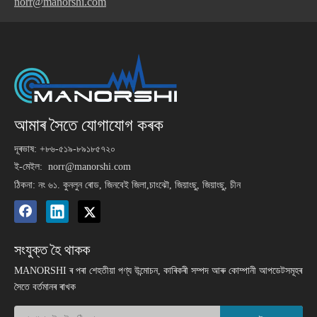
norr@manorshi.com
আমাৰ সৈতে যোগাযোগ কৰক
দূৰভাষ: +৮৬-৫১৯-৮৯১৮৫৭২০
ই-মেইল:
norr@manorshi.com
ঠিকনা: নং ৬১. কুনলুন ৰোড, জিনবেই জিলা,চাংঝৌ, জিয়াংছু, জিয়াংছু, চীন
সংযুক্ত হৈ থাকক
MANORSHI ৰ পৰা শেহতীয়া পণ্য উন্মোচন, কাৰিকৰী সম্পদ আৰু কোম্পানী আপডেটসমূহৰ
সৈতে বৰ্তমানৰ ৰাখক