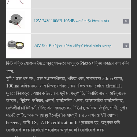
12V 24V 100dB 105dB এলাৰ্ম গাড়ী পিজো বাজাৰ
24V 90dB বাহ্যিক চালিত মাইক্ৰ' পিজো বাজাৰ মেৰুত্ব
ডিচি শক্তি যোগানৰ সৈতে প্ৰত্যক্ষভাৱে সংযুক্ত Piezo সক্ৰিয় বাজাৰে কাম কৰিব
পাৰে:
সুবিধা উচ্চ শব্দ চাপ, উচ্চ সংবেদনশীলতা, শক্তি খৰচ, সাধাৰণতে 20ma তলত,
100ma অধিক নহয়, ভাল নিৰ্ভৰযোগ্যতা, কম শক্তি খৰচ, কোনো circuit.It
মূলতঃ নিৰাপত্তা, এয়াৰ কণ্ডিচনাৰ, ফ্ৰীজ, যন্ত্ৰপাতি, ৰিভাৰ্ছিং ৰাডাৰ, মাইক্ৰৱেভ
অভেন , প্ৰিন্টাৰ, কপিয়াৰ, এলাৰ্ম, ইলেক্ট্ৰনিক খেলনা, অটোমোটিভ ইলেক্ট্ৰনিকছ,
সেউজীয়া চাৰ্কিট বৰ্ড, টেলিফোন, ব্যৱহৃত হয়. টাইমাৰ, অডিঅ' সঁজুলি, গাড়ী, চুপাৰ
মাৰ্কেট গেটিং, আৰু অন্যান্য ইলেক্ট্ৰনিক সামগ্ৰী। ৫০ লাখৰ মাহিলী যোগান
, আমি TS, IATF certification.If প্ৰয়োজন হয়, অনুগ্ৰহ কৰি
buzzers
যোগাযোগ কৰক যিকোনো প্ৰয়োজন অনুগ্ৰহ কৰি যোগাযোগ কৰক