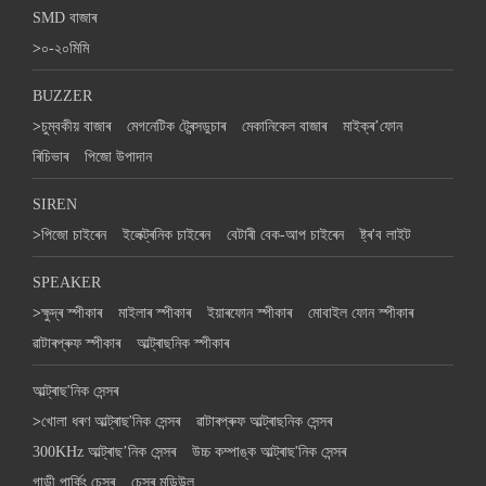
SMD বাজাৰ
>
০-২০মিমি
BUZZER
>
চুম্বকীয় বাজাৰ
মেগনেটিক ট্ৰেন্সডুচাৰ
মেকানিকেল বাজাৰ
মাইক্ৰ’ফোন
ৰিচিভাৰ
পিজো উপাদান
SIREN
>
পিজো চাইৰেন
ইলেক্ট্ৰনিক চাইৰেন
বেটাৰী বেক-আপ চাইৰেন
ষ্ট্ৰ'ব লাইট
SPEAKER
>
ক্ষুদ্ৰ স্পীকাৰ
মাইলাৰ স্পীকাৰ
ইয়াৰফোন স্পীকাৰ
মোবাইল ফোন স্পীকাৰ
ৱাটাৰপ্ৰুফ স্পীকাৰ
আল্ট্ৰাছনিক স্পীকাৰ
আল্ট্ৰাছ'নিক সেন্সৰ
>
খোলা ধৰণ আল্ট্ৰাছ'নিক সেন্সৰ
ৱাটাৰপ্ৰুফ আল্ট্ৰাছনিক সেন্সৰ
300KHz আল্ট্ৰাছ’নিক সেন্সৰ
উচ্চ কম্পাঙ্ক আল্ট্ৰাছ'নিক সেন্সৰ
গাড়ী পাৰ্কিং চেন্সৰ
চেন্সৰ মডিউল