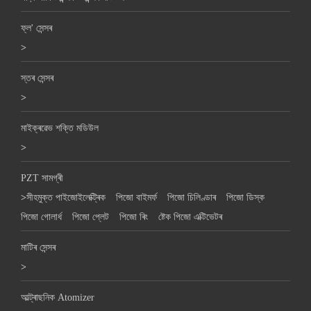
ফ্ল' সেন্সৰ
>
স্তৰ সেন্সৰ
>
মাইক্ৰৱেভ শক্তি মডিউল
>
PZT সামগ্ৰী
>
সীহমুক্ত পাইজোইলেক্ট্ৰিক
পিজো বাইমৰ্ফ
পিজো চিলিণ্ডাৰ
পিজো ডিস্ক
পিজো গোলাৰ্ধ
পিজো প্লেট
পিজো ৰিং
ষ্টেক পিজো এক্টিভেটৰ
মাটিৰ সেন্সৰ
>
আল্ট্ৰাছনিক Atomizer