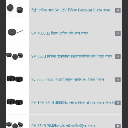
প্ৰিন্ট মেচিনৰ বাবে 5v 12V নিষ্ক্ৰিয় Eectrical Piezo বাজাৰ
9V 4000Hz পিজো পেচিভ চাউণ্ডাৰ বাজাৰ
9V 85dB নিষ্ক্ৰিয় ইলেক্ট্ৰনিক পিজোইলেক্ট্ৰিক পিন পিজো বাজাৰ
9v 85db 4khz পিজোইলেক্ট্ৰিক বাজাৰ Ac পিজো বাজাৰ
9V 12V 85dB 4000Hz পেচিভ পিজো বাহ্যিক বাজাৰ পিনৰ সৈতে
9V 85dB 2048hz এচি পাইজোইলেক্ট্ৰিক বাজাৰ