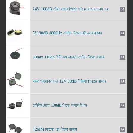
24V 100dB তাঁৰৰ বাজাৰ পিজো সক্ৰিয় বাজাৰৰ কাম কৰা
5V 80dB 4000Hz পেচিভ পিজো চাউণ্ডাৰ বাজাৰ
30mm 110db মিনি কম কাৰেণ্ট পেচিভ পিজো বাজাৰ
ঘৰুৱা প্ৰয়োগৰ বাবে 12V 90dB নিষ্ক্ৰিয় Piezo বাজাৰ
চাৰ্কিটৰ সৈতে 100db পিজো বাজাৰ বিপাৰ
42MM চাইৰেন শব্দ পিজো বাজাৰ