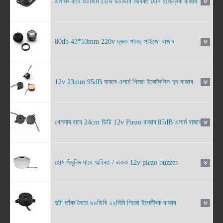
এলাৰ্মৰ বাবে ৩০মিমি ১২ভি ৯০ডিবি অবিৰত টোন ইলেক্ট্ৰিক বাজাৰ
80db 43*53mm 220v দ্ৰুত পালছ পাইজো বাজাৰ
12v 23mm 95dB বাজাৰ এলাৰ্ম পিজো ইলেক্ট্ৰনিক শব্দ বাজাৰ
খেলনাৰ বাবে 24cm ডিচি 12v Piezo বাজাৰ 85dB এলাৰ্ম বাজাৰ
হোম সঁজুলিৰ বাবে অবিৰত / একক 12v piezo buzzer
দুটা তাঁৰৰ সৈতে ৯০ডিবি ২২মিমি পিজো ইলেক্ট্ৰিক বাজাৰ