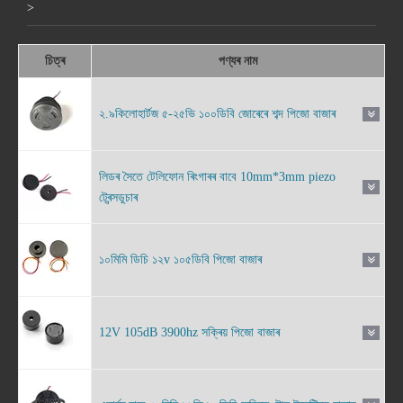
>
চিত্ৰ
পণ্যৰ নাম
২.৯কিলোহাৰ্টজ ৫-২৫ভি ১০০ডিবি জোৰেৰে শব্দ পিজো বাজাৰ
লিডৰ সৈতে টেলিফোন ৰিংগাৰৰ বাবে 10mm*3mm piezo
ট্ৰেন্সডুচাৰ
১০মিমি ডিচি ১২v ১০৫ডিবি পিজো বাজাৰ
12V 105dB 3900hz সক্ৰিয় পিজো বাজাৰ