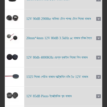
12V 90dB 2900hz অবিৰত টোন পালছ টোন পিজো বাজাৰ
20mm*4mm 12V 80dB 3.5kHz ac বাজাৰ তাঁৰৰ সৈতে
12V 80db 4000KHz ছেল্ফ ড্ৰাইভ পিজো পিন বাজাৰ
1325 পিজো পেচিভ বাজাৰ আল্ট্ৰাথিন তাঁৰ 5v 12V বাজাৰ
12V 85dB Piezo ইলেক্ট্ৰনিক শব্দ বাজাৰ