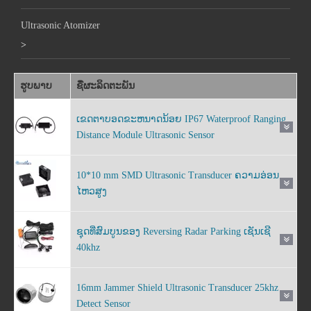
Ultrasonic Atomizer
>
ຮູບພາບ
ຊື່ຜະລິດຕະພັນ
ເຂດຕາບອດຂະຫນາດນ້ອຍ IP67 Waterproof Ranging
Distance Module Ultrasonic Sensor
10*10 mm SMD Ultrasonic Transducer ຄວາມອ່ອນ
ໄຫວສູງ
ຊຸດທີ່ສົມບູນຂອງ Reversing Radar Parking ເຊັນເຊີ
40khz
16mm Jammer Shield Ultrasonic Transducer 25khz
Detect Sensor