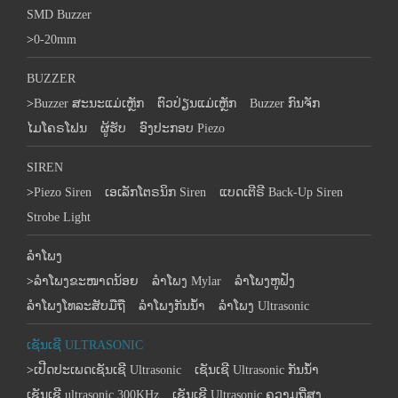
SMD Buzzer
>
0-20mm
BUZZER
>
Buzzer ສະນະແມ່ເຫຼັກ
ຕົວປ່ຽນແມ່ເຫຼັກ
Buzzer ກົນຈັກ
ໄມໂຄຣໂຟນ
ຜູ້ຮັບ
ອົງປະກອບ Piezo
SIREN
>
Piezo Siren
ເອເລັກໂຕຣນິກ Siren
ແບດເຕີຣີ Back-Up Siren
Strobe Light
ລໍາໂພງ
>
ລຳໂພງຂະໜາດນ້ອຍ
ລຳໂພງ Mylar
ລຳໂພງຫູຟັງ
ລໍາໂພງໂທລະສັບມືຖື
ລຳໂພງກັນນ້ຳ
ລຳໂພງ Ultrasonic
ເຊັນເຊີ ULTRASONIC
>
ເປີດປະເພດເຊັນເຊີ Ultrasonic
ເຊັນເຊີ Ultrasonic ກັນນ້ໍາ
ເຊັນເຊີ ultrasonic 300KHz
ເຊັນເຊີ Ultrasonic ຄວາມຖີ່ສູງ