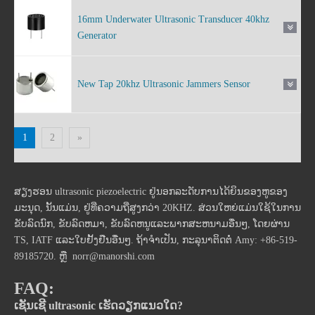
16mm Underwater Ultrasonic Transducer 40khz
Generator
New Tap 20khz Ultrasonic Jammers Sensor
1
2
»
ສຽງຮອນ ultrasonic piezoelectric ຢູ່ນອກລະດັບການໄດ້ຍິນຂອງຫູຂອງ
ມະນຸດ, ນັ້ນແມ່ນ, ຢູ່ທີ່ຄວາມຖີ່ສູງກວ່າ 20KHZ. ສ່ວນໃຫຍ່ແມ່ນໃຊ້ໃນການ
ຂັບລົດນົກ, ຂັບລົດຫມາ, ຂັບລົດຫນູແລະພາກສະຫນາມອື່ນໆ, ໂດຍຜ່ານ
TS, IATF ແລະໃບຢັ້ງຢືນອື່ນໆ. ຖ້າຈໍາເປັນ, ກະລຸນາຕິດຕໍ່ Amy: +86-519-
89185720. ຫຼື
norr@manorshi.com
FAQ:
ເຊັນເຊີ ultrasonic ເຮັດວຽກແນວໃດ?