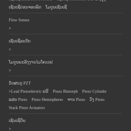
ເຊັນເຊີບ່ອນຈອດລົດ
ໂມດູນເຊັນເຊີ
Flow Sensor
>
ເຊັນເຊີລະດັບ
>
ໂມດູນພະລັງງານໄມໂຄເວຟ
>
ວັດສະດຸ PZT
>
Lead Piezoelectric ຟຣີ
Piezo Bimorph
Piezo Cylinder
ແຜ່ນ Piezo
Piezo Hemispheres
ຈານ Piezo
ວົງ Piezo
Stack Piezo Actuators
ເຊັນເຊີດິນ
>