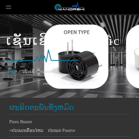
ເຊັນເຊີ Ultrasonic
ບ້ານ
/
ເຊັນເຊີ ultrasonic
ຜະລິດຕະພັນທັງຫມົດ
Piezo Buzzer
>
ປະເພດເຄື່ອນໄຫວ
ປະເພດ Passive