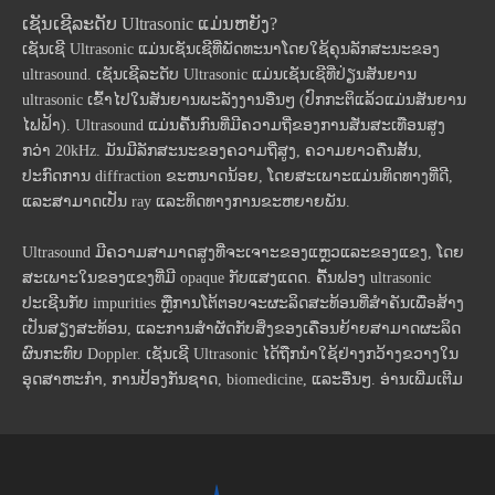
ເຊັນເຊີລະດັບ Ultrasonic ແມ່ນຫຍັງ?
ເຊັນເຊີ Ultrasonic ແມ່ນເຊັນເຊີທີ່ພັດທະນາໂດຍໃຊ້ຄຸນລັກສະນະຂອງ
ultrasound. ເຊັນເຊີລະດັບ Ultrasonic ແມ່ນເຊັນເຊີທີ່ປ່ຽນສັນຍານ
ultrasonic ເຂົ້າໄປໃນສັນຍານພະລັງງານອື່ນໆ (ປົກກະຕິແລ້ວແມ່ນສັນຍານ
ໄຟຟ້າ). Ultrasound ແມ່ນຄື້ນກົນທີ່ມີຄວາມຖີ່ຂອງການສັ່ນສະເທືອນສູງ
ກວ່າ 20kHz. ມັນມີລັກສະນະຂອງຄວາມຖີ່ສູງ, ຄວາມຍາວຄື່ນສັ້ນ,
ປະກົດການ diffraction ຂະຫນາດນ້ອຍ, ໂດຍສະເພາະແມ່ນທິດທາງທີ່ດີ,
ແລະສາມາດເປັນ ray ແລະທິດທາງການຂະຫຍາຍພັນ.
Ultrasound ມີຄວາມສາມາດສູງທີ່ຈະເຈາະຂອງແຫຼວແລະຂອງແຂງ, ໂດຍ
ສະເພາະໃນຂອງແຂງທີ່ມີ opaque ກັບແສງແດດ. ຄື້ນຟອງ ultrasonic
ປະເຊີນກັບ impurities ຫຼືການໂຕ້ຕອບຈະຜະລິດສະທ້ອນທີ່ສໍາຄັນເພື່ອສ້າງ
ເປັນສຽງສະທ້ອນ, ແລະການສໍາຜັດກັບສິ່ງຂອງເຄື່ອນຍ້າຍສາມາດຜະລິດ
ຜົນກະທົບ Doppler. ເຊັນເຊີ Ultrasonic ໄດ້ຖືກນໍາໃຊ້ຢ່າງກວ້າງຂວາງໃນ
ອຸດສາຫະກໍາ, ການປ້ອງກັນຊາດ, biomedicine, ແລະອື່ນໆ.
ອ່ານເພີ່ມເຕີມ