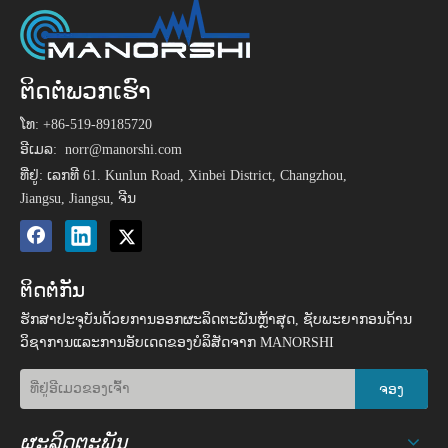
ຕິດຕໍ່ພວກເຮົາ
ໂທ: +86-519-89185720
ອີເມລ:
norr@manorshi.com
ທີ່ຢູ່: ເລກທີ 61. Kunlun Road, Xinbei District, Changzhou,
Jiangsu, Jiangsu, ຈີນ
ຕິດຕໍ່ກັນ
ຮັກສາປະຈຸບັນດ້ວຍການອອກຜະລິດຕະພັນຫຼ້າສຸດ, ຊັບພະຍາກອນດ້ານ
ວິຊາການແລະການອັບເດດຂອງບໍລິສັດຈາກ MANORSHI
ຈອງ
ຜະລິດຕະພັນ