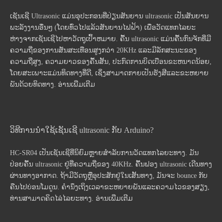
ເຊັນເຊີ Ultrasonic ແມ່ນອຸປະກອນທີ່ປ່ຽນສັນຍານ ultrasonic ເປັນສັນຍານ
ພະລັງງານອື່ນໆ (ໂດຍທົ່ວໄປແລ້ວສັນຍານໄຟຟ້າ) ເພື່ອວັດແທກໄລຍະ
ຫ່າງຈາກເຊັນເຊີໄປຫາວັດຖຸເປົ້າຫມາຍ. ຄື້ນ ultrasonic ແມ່ນຄື້ນກົນຈັກທີ່ມີ
ຄວາມຖີ່ຂອງການສັ່ນສະເທືອນສູງກວ່າ 20KHz ແລະມີລັກສະນະຂອງ
ຄວາມຖີ່ສູງ, ຄວາມຍາວຂອງຄື້ນສັ້ນ, ປະກົດການບິດເບືອນຂະຫນາດນ້ອຍ,
ໂດຍສະເພາະແມ່ນທິດທາງທີ່ດີ, ເຊິ່ງສາມາດກາຍເປັນຮັງສີແລະຂະຫຍາຍ
ພັນດ້ວຍທິດທາງ.
ອ່ານເພີ່ມເຕີມ
ວິທີການນໍາໃຊ້ເຊັນເຊີ ultrasonic ກັບ Arduino?
HC-SR04 ເປັນເຊັນເຊີທີ່ນິຍົມຫຼາຍສໍາລັບການວັດແທກໄລຍະທາງ. ມັນ
ປ່ອຍຄື້ນ ultrasonic ຢູ່ທີ່ຄວາມຖີ່ຂອງ 40KHz. ຄື້ນຟອງ ultrasonic ເດີນທາງ
ຜ່ານທາງອາກາດ. ຖ້າມີວັດຖຸຫຼືອຸປະສັກຢູ່ໃນເສັ້ນທາງ, ມັນຈະ bounce ກັບ
ຄືນໄປບ່ອນໂມດູນ. ຄໍານຶງເຖິງເວລາຂະຫຍາຍພັນແລະຄວາມໄວຂອງສຽງ,
ທ່ານສາມາດຄິດໄລ່ໄລຍະທາງ.
ອ່ານເພີ່ມເຕີມ