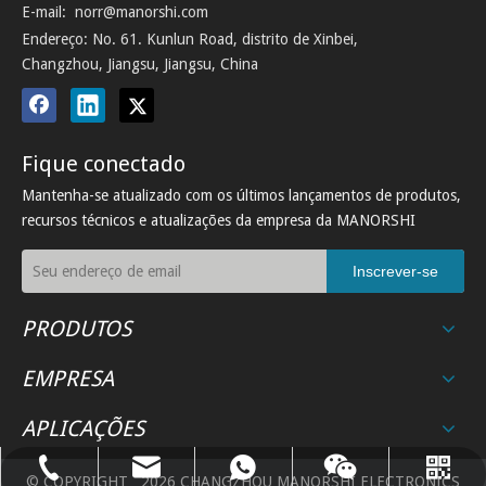
E-mail:
norr@manorshi.com
Endereço: No. 61. Kunlun Road, distrito de Xinbei,
Changzhou, Jiangsu, Jiangsu, China
Fique conectado
Mantenha-se atualizado com os últimos lançamentos de produtos,
recursos técnicos e atualizações da empresa da MANORSHI
Inscrever-se
PRODUTOS
EMPRESA
APLICAÇÕES
norr@manorshi.com
+86-519-89185720
8618018279936
Conversamos
Whatsapp
© COPYRIGHT
2026
CHANGZHOU MANORSHI ELECTRONICS