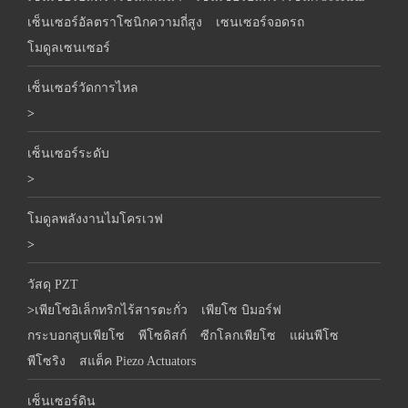
เซ็นเซอร์อัลตราโซนิกความถี่สูง
เซนเซอร์จอดรถ
โมดูลเซนเซอร์
เซ็นเซอร์วัดการไหล
>
เซ็นเซอร์ระดับ
>
โมดูลพลังงานไมโครเวฟ
>
วัสดุ PZT
>
เพียโซอิเล็กทริกไร้สารตะกั่ว
เพียโซ บิมอร์ฟ
กระบอกสูบเพียโซ
พีโซดิสก์
ซีกโลกเพียโซ
แผ่นพีโซ
พีโซริง
สแต็ค Piezo Actuators
เซ็นเซอร์ดิน