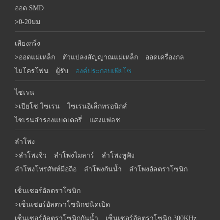
ออด SMD
>
0-20มม
เสียงกริ่ง
>
ออดแม่เหล็ก
ตัวแปลงสัญญาณแม่เหล็ก
ออดเครื่องกล
ไมโครโฟน
ผู้รับ
องค์ประกอบเพียโซ
ไซเรน
>
เปียโซ ไซเรน
ไซเรนอิเล็กทรอนิกส์
ไซเรนสำรองแบตเตอรี่
แสงแฟลช
ลำโพง
>
ลำโพงจิ๋ว
ลำโพงไมลาร์
ลำโพงหูฟัง
ลำโพงโทรศัพท์มือถือ
ลำโพงกันน้ำ
ลำโพงอัลตราโซนิก
เซ็นเซอร์อัลตราโซนิก
>
เซ็นเซอร์อัลตราโซนิกชนิดเปิด
เซ็นเซอร์อัลตราโซนิกกันน้ำ
เซ็นเซอร์อัลตราโซนิก 300KHz