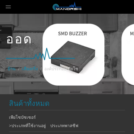
ออด
บ้าน
/
เสียงกริ่ง
/
องค์ประกอบเพียโซ
สินค้าทั้งหมด
เพียโซบัซเซอร์
>
ประเภทที่ใช้งานอยู่
ประเภทพาสซีฟ