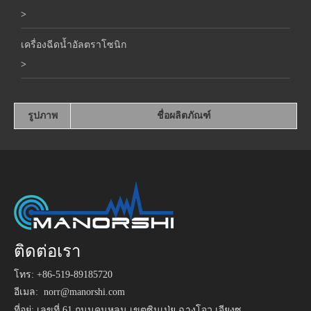
>
เครื่องฉีดน้ำอัลตราโซนิก
>
รูปภาพ
ชื่อผลิตภัณฑ์
ติดต่อเรา
โทร: +86-519-89185720
อีเมล:
norr@manorshi.com
ที่อยู่: เลขที่ 61 ถนนคุนหลุน เขตซินเป่ย ฉางโจว เจียงซู