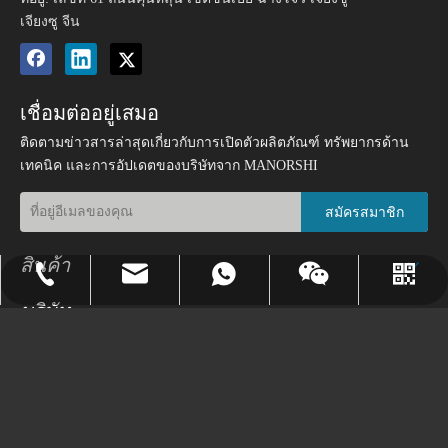
เจียงซู จีน
เชื่อมต่ออยู่เสมอ
ติดตามข่าวสารล่าสุดเกี่ยวกับการเปิดตัวผลิตภัณฑ์ ทรัพยากรด้าน
เทคนิค และการอัปเดตของบริษัทจาก MANORSHI
สมัครสมาชิก
สินค้า
norr@manorshi.com
+86-519-89185720
8618018279936
วอทส์แอพพ์
วีแชท
บริษัท
แอปพลิเคชัน
© ลิขสิทธิ์
2026
ฉางโจว MANORSHI ELECTRONICS CO.LTD.
สงวนลิขสิทธิ์