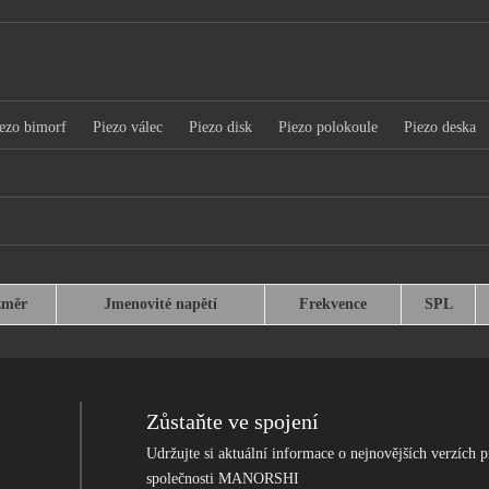
ezo bimorf
Piezo válec
Piezo disk
Piezo polokoule
Piezo deska
změr
Jmenovité napětí
Frekvence
SPL
Zůstaňte ve spojení
Udržujte si aktuální informace o nejnovějších verzích p
společnosti MANORSHI