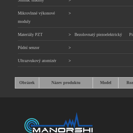
Snímač hladiny
>
Mikrovlnné výkonové
>
moduly
Materiály PZT
>
Bezolovnatý piezoelektrický
Pi
Půdní senzor
>
Ultrazvukový atomizér
>
Obrázek
Název produktu
Model
Ro