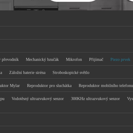
 převodník
Mechanický bzučák
Mikrofon
Přijímač
Piezo prvek
na
Záložní baterie siréna
Stroboskopické světlo
uktor Mylar
Reproduktor pro sluchátka
Reproduktor mobilního telefonu
ypu
Vodotěsný ultrazvukový senzor
300KHz ultrazvukový senzor
Vys