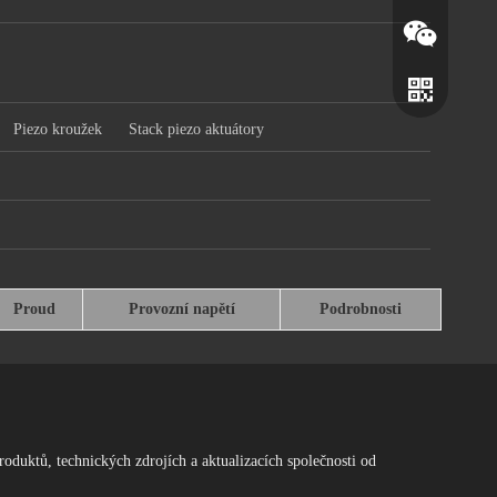
Piezo kroužek
Stack piezo aktuátory
Proud
Provozní napětí
Podrobnosti
Wechat
Whatsapp
roduktů, technických zdrojích a aktualizacích společnosti od