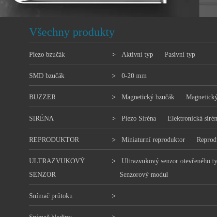
Všechny produkty
Piezo bzučák
>
Aktivní typ
Pasivní typ
SMD bzučák
>
0-20 mm
BUZZER
>
Magnetický bzučák
Magnetický
SIRÉNA
>
Piezo Siréna
Elektronická siré
REPRODUKTOR
>
Miniaturní reproduktor
Reprod
ULTRAZVUKOVÝ
>
Ultrazvukový senzor otevřeného t
SENZOR
Senzorový modul
Snímač průtoku
>