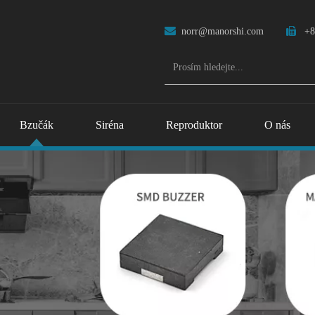

norr@manorshi.com

+8
Bzučák
Siréna
Reproduktor
O nás