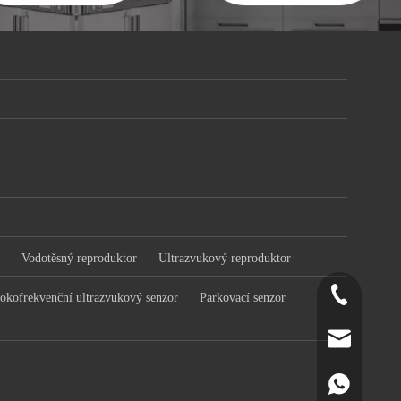
Vodotěsný reproduktor
Ultrazvukový reproduktor
+86-519-891
okofrekvenční ultrazvukový senzor
Parkovací senzor
norr@manors
86180182799