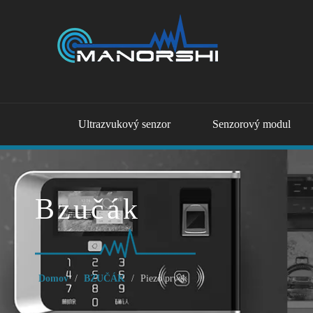
Ultrazvukový senzor
Senzorový modul
Bzučák
Domov
/
BZUČÁK
/
Piezo prvek