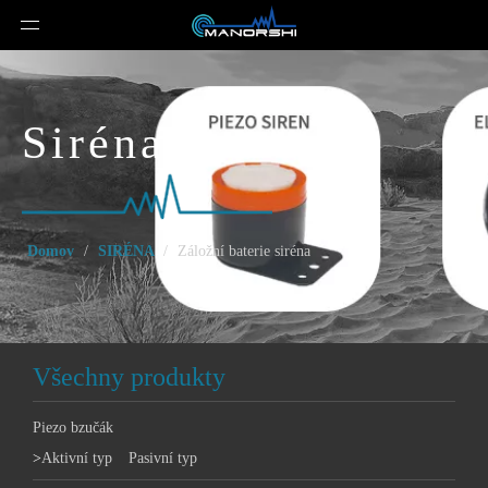
Siréna
Domov
/
SIRÉNA
/
Záložní baterie siréna
Všechny produkty
Piezo bzučák
>
Aktivní typ
Pasivní typ