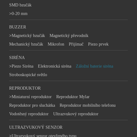
SMD bzučák
>
0-20 mm
BUZZER
>
Magnetický bzučák
Magnetický převodník
Mechanický bzučák
Mikrofon
Přijímač
Piezo prvek
SIRÉNA
>
Piezo Siréna
Elektronická siréna
Záložní baterie siréna
Stroboskopické světlo
REPRODUKTOR
>
Miniaturní reproduktor
Reproduktor Mylar
Reproduktor pro sluchátka
Reproduktor mobilního telefonu
Vodotěsný reproduktor
Ultrazvukový reproduktor
ULTRAZVUKOVÝ SENZOR
>
Ultrazvukový senzor otevřeného typu