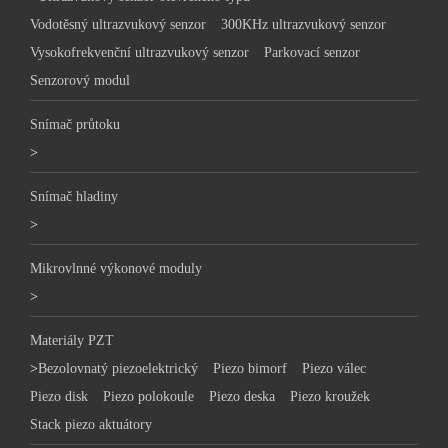
Vodotěsný ultrazvukový senzor
300KHz ultrazvukový senzor
Vysokofrekvenční ultrazvukový senzor
Parkovací senzor
Senzorový modul
Snímač průtoku
>
Snímač hladiny
>
Mikrovlnné výkonové moduly
>
Materiály PZT
>
Bezolovnatý piezoelektrický
Piezo bimorf
Piezo válec
Piezo disk
Piezo polokoule
Piezo deska
Piezo kroužek
Stack piezo aktuátory