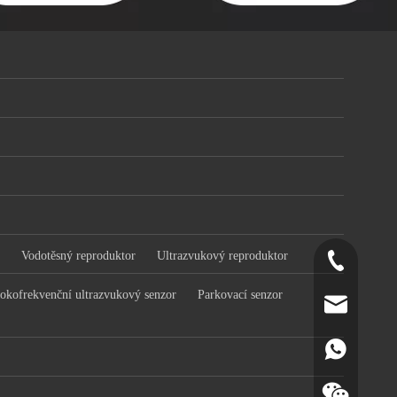
Vodotěsný reproduktor
Ultrazvukový reproduktor
+86-519-891
okofrekvenční ultrazvukový senzor
Parkovací senzor
norr@manors
86180182799