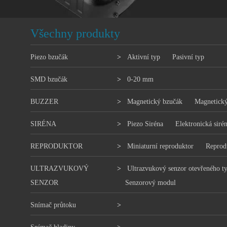
Všechny produkty
Piezo bzučák
>
Aktivní typ
Pasivní typ
SMD bzučák
>
0-20 mm
BUZZER
>
Magnetický bzučák
Magnetický
SIRÉNA
>
Piezo Siréna
Elektronická siré
REPRODUKTOR
>
Miniaturní reproduktor
Reprod
ULTRAZVUKOVÝ
>
Ultrazvukový senzor otevřeného t
SENZOR
Senzorový modul
Snímač průtoku
>