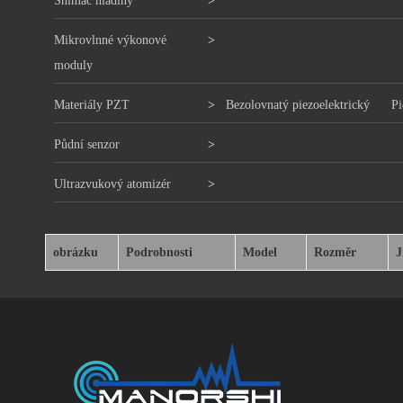
Snímač hladiny
>
Mikrovlnné výkonové
>
moduly
Materiály PZT
>
Bezolovnatý piezoelektrický
Pi
Půdní senzor
>
Ultrazvukový atomizér
>
obrázku
Podrobnosti
Model
Rozměr
J