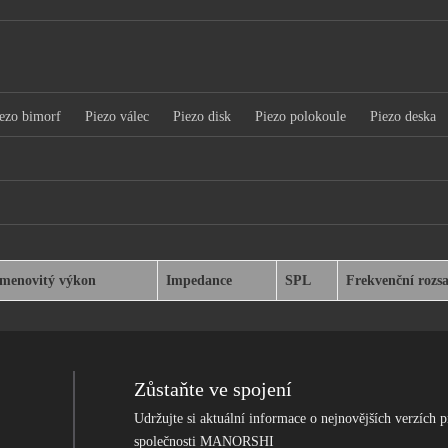
ezo bimorf
Piezo válec
Piezo disk
Piezo polokoule
Piezo deska
menovitý výkon
Impedance
SPL
Frekvenční rozs
Zůstaňte ve spojení
Udržujte si aktuální informace o nejnovějších verzích p
společnosti MANORSHI