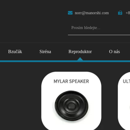

norr@manorshi.com

+8
Bzučák
Siréna
Reproduktor
O nás