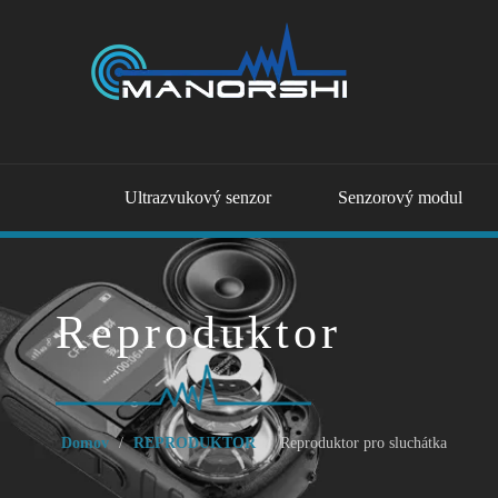
Ultrazvukový senzor
Senzorový modul
Reproduktor
Domov
/
REPRODUKTOR
/
Reproduktor pro sluchátka