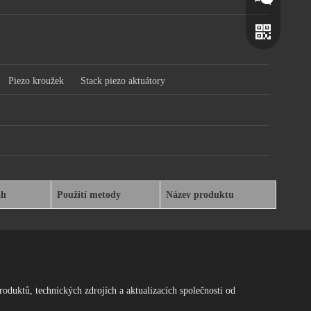
Piezo kroužek
Stack piezo aktuátory
Wechat
ah
Použití metody
Název produktu
Whatsapp
roduktů, technických zdrojích a aktualizacích společnosti od