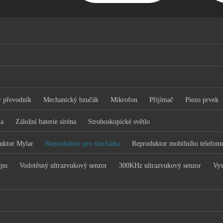
 převodník
Mechanický bzučák
Mikrofon
Přijímač
Piezo prvek
na
Záložní baterie siréna
Stroboskopické světlo
uktor Mylar
Reproduktor pro sluchátka
Reproduktor mobilního telefonu
ypu
Vodotěsný ultrazvukový senzor
300KHz ultrazvukový senzor
Vys