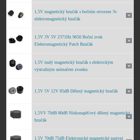
1,5V magnetický bzučák s bočním otvorem 3v
elektromagnetický bzučák
1,5V 3V 5V 2371Hz 9650 Boční zvuk
Elektromagnetický Patch Bzučák
1,5V malý magnetický bzučák s elektrickým
výstražným snímačem zvonku
1,5V 5V 12V 85dB Dělený magnetický bzučák
1,5VV 70dB 80dB Nízkonapěťový dělený magnetický
bzučák
1.5V 70dB 75dB Elektronické magnetické pasivní