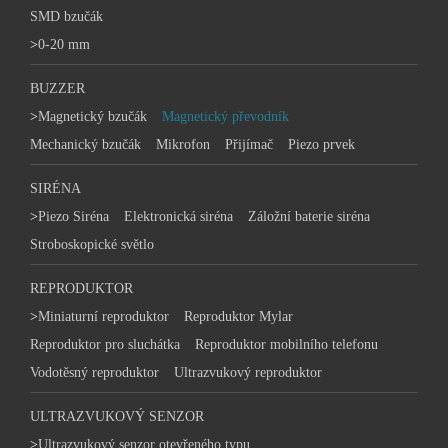
SMD bzučák
>
0-20 mm
BUZZER
>
Magnetický bzučák
Magnetický převodník
Mechanický bzučák
Mikrofon
Přijímač
Piezo prvek
SIRÉNA
>
Piezo Siréna
Elektronická siréna
Záložní baterie siréna
Stroboskopické světlo
REPRODUKTOR
>
Miniaturní reproduktor
Reproduktor Mylar
Reproduktor pro sluchátka
Reproduktor mobilního telefonu
Vodotěsný reproduktor
Ultrazvukový reproduktor
ULTRAZVUKOVÝ SENZOR
>
Ultrazvukový senzor otevřeného typu