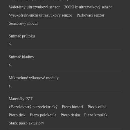
Vodotěsný ultrazvukový senzor
300KHz ultrazvukový senzor
Vysokofrekvenční ultrazvukový senzor
Parkovací senzor
Senzorový modul
Snímač průtoku
>
Snímač hladiny
>
Mikrovlnné výkonové moduly
>
Materiály PZT
>
Bezolovnatý piezoelektrický
Piezo bimorf
Piezo válec
Piezo disk
Piezo polokoule
Piezo deska
Piezo kroužek
Stack piezo aktuátory