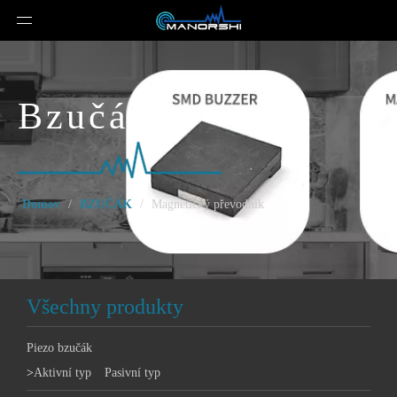
Bzučák
Domov
/
BZUČÁK
/
Magnetický převodník
Všechny produkty
Piezo bzučák
>
Aktivní typ
Pasivní typ