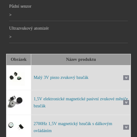
Půdní senzor
>
Ultrazvukový atomizér
>
Obrázek
Název produktu
Malý 3V piezo zvukový bzučák
1,5V elektronické magnetické pasivní zvukové měniče
bzučák
2700Hz 1,5V magnetický bzučák s dálkovým
ovládáním