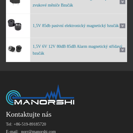
zvukové měniče Bzučák
1,5V 85db pasivní elektronický magnetický bzučák
1,5V 6V 12V 80dB 85dB Alarm magnetický střídavý
bzučák
Kontaktujte nás
Tel: +86-519-89185720
E-mail:
norr@manorshi.com