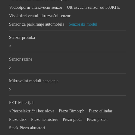
Vodootporni ultrazvučni senzor
Ultrazvučni senzor od 300KHz
Visokofrekventni ultrazvučni senzor
Senzor za parkiranje automobila
Senzorski modul
Senzor protoka
>
Senzor razine
>
Mikrovalni moduli napajanja
>
PZT Materijali
>
Piezoelektrični bez olova
Piezo Bimorph
Piezo cilindar
Piezo disk
Piezo hemisfere
Piezo ploča
Piezo prsten
Stack Piezo aktuatori