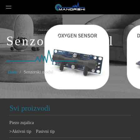
Senzorski modul
Dom
/
Senzorski modul
Svi proizvodi
Piezo zujalica
>
Aktivni tip
Pasivni tip