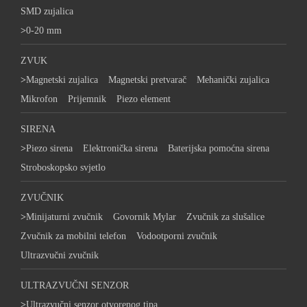
SMD zujalica
>
0-20 mm
ZVUK
>
Magnetski zujalica
Magnetski pretvarač
Mehanički zujalica
Mikrofon
Prijemnik
Piezo element
SIRENA
>
Piezo sirena
Elektronička sirena
Baterijska pomoćna sirena
Stroboskopsko svjetlo
ZVUČNIK
>
Minijaturni zvučnik
Govornik Mylar
Zvučnik za slušalice
Zvučnik za mobilni telefon
Vodootporni zvučnik
Ultrazvučni zvučnik
ULTRAZVUČNI SENZOR
>
Ultrazvučni senzor otvorenog tipa