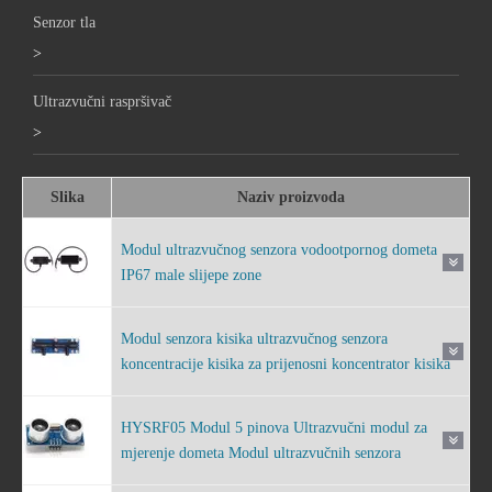
Senzor tla
>
Ultrazvučni raspršivač
>
Slika
Naziv proizvoda
Modul ultrazvučnog senzora vodootpornog dometa
IP67 male slijepe zone
Modul senzora kisika ultrazvučnog senzora
koncentracije kisika za prijenosni koncentrator kisika
HYSRF05 Modul 5 pinova Ultrazvučni modul za
mjerenje dometa Modul ultrazvučnih senzora