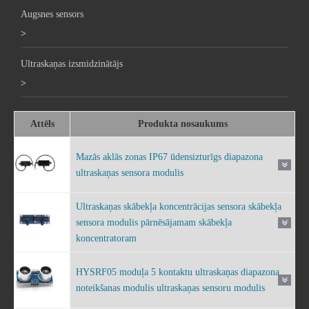
Augsnes sensors
>
Ultraskaņas izsmidzinātājs
>
Attēls
Produkta nosaukums
Mazās aklās zonas IP67 ūdensizturīgs diapazona
ultraskaņas sensora modulis
Ultraskaņas skābekļa koncentrācijas sensora skābekļa
sensora modulis pārnēsājamam skābekļa
koncentratoram
HYSRF05 moduļa 5 kontaktu ultraskaņas diapazona
noteikšanas modulis ultraskaņas sensoru modulis