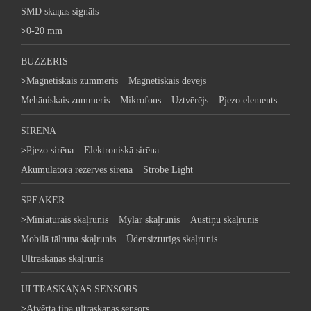
SMD skaņas signāls
>
0-20 mm
BUZZERIS
>
Magnētiskais zummeris
Magnētiskais devējs
Mehāniskais zummeris
Mikrofons
Uztvērējs
Pjezo elements
SIRENA
>
Pjezo sirēna
Elektroniskā sirēna
Akumulatora rezerves sirēna
Strobe Light
SPEAKER
>
Miniatūrais skaļrunis
Mylar skaļrunis
Austiņu skaļrunis
Mobilā tālruņa skaļrunis
Ūdensizturīgs skaļrunis
Ultraskaņas skaļrunis
ULTRASKAŅAS SENSORS
>
Atvērta tipa ultraskaņas sensors