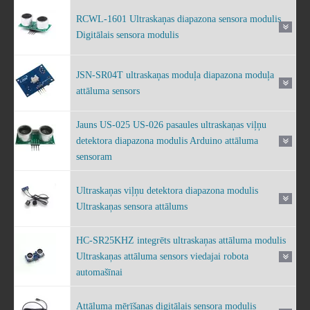
RCWL-1601 Ultraskaņas diapazona sensora modulis
Digitālais sensora modulis
JSN-SR04T ultraskaņas moduļa diapazona moduļa
attāluma sensors
Jauns US-025 US-026 pasaules ultraskaņas viļņu
detektora diapazona modulis Arduino attāluma
sensoram
Ultraskaņas viļņu detektora diapazona modulis
Ultraskaņas sensora attālums
HC-SR25KHZ integrēts ultraskaņas attāluma modulis
Ultraskaņas attāluma sensors viedajai robota
automašīnai
Attāluma mērīšanas digitālais sensora modulis