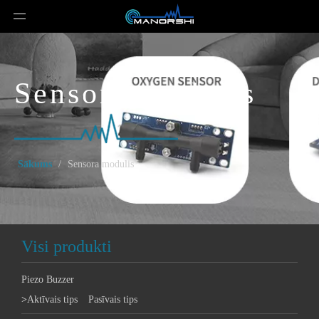
Sensora modulis
Sākums
/
Sensora modulis
Visi produkti
Piezo Buzzer
>
Aktīvais tips
Pasīvais tips