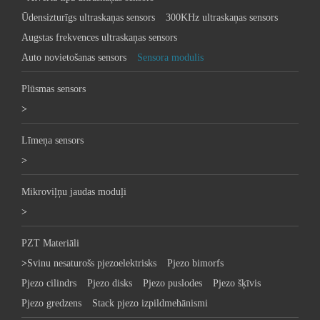
Ūdensizturīgs ultraskaņas sensors
300KHz ultraskaņas sensors
Augstas frekvences ultraskaņas sensors
Auto novietošanas sensors
Sensora modulis
Plūsmas sensors
>
Līmeņa sensors
>
Mikroviļņu jaudas moduļi
>
PZT Materiāli
>
Svinu nesaturošs pjezoelektrisks
Pjezo bimorfs
Pjezo cilindrs
Pjezo disks
Pjezo puslodes
Pjezo šķīvis
Pjezo gredzens
Stack pjezo izpildmehānismi