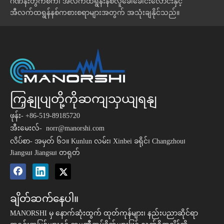
ဂဏန်းတွက်စက်၊ အီလက်ထရွန်းနစ်လူခေါ်ခေါင်းလောင်းနှင့်
အီလက်ထရွန်နစ်ကစားစရာများအတွက် အသုံးချနိုင်သည်။
ကြှနျုပျတို့ကိုဆကျသှယျရနျ
ဖုန်း- +86-519-89185720
အီးမေးလ်-
norr@manorshi.com
လိပ်စာ- အမှတ် ၆၁။ Kunlun လမ်း၊ Xinbei ခရိုင်၊ Changzhou၊
Jiangsu၊ Jiangsu၊ တရုတ်
ချိတ်ဆက်နေပါ။
MANORSHI မှ နောက်ဆုံးထွက် ထုတ်ကုန်များ၊ နည်းပညာဆိုင်ရာ