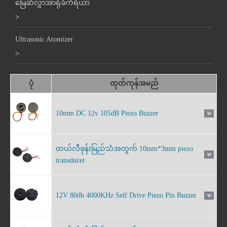
မြေဆီလွှာအာရုံခံကိရိယာ
>
Ultrasonic Atomizer
>
ပုံ
ထုတ်ကုန်အမည်
10mm DC 12v 105dB Piezo Buzzer
တယ်လီဖုန်းမြည်သံအတွက် 10mm*3mm piezo
transducer
12V 80db 4000KHz Self Drive Piezo Pin Buzzer