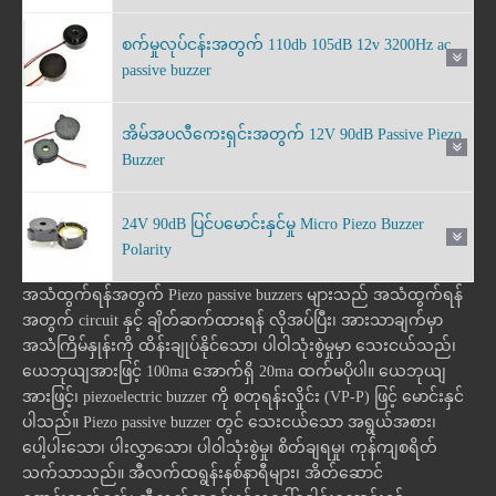
စက်မှုလုပ်ငန်းအတွက် 110db 105dB 12v 3200Hz ac
passive buzzer
အိမ်အပလီကေးရှင်းအတွက် 12V 90dB Passive Piezo
Buzzer
24V 90dB ပြင်ပမောင်းနှင်မှု Micro Piezo Buzzer
Polarity
အသံထွက်ရန်အတွက် Piezo passive buzzers များသည် အသံထွက်ရန်
အတွက် circuit နှင့် ချိတ်ဆက်ထားရန် လိုအပ်ပြီး၊ အားသာချက်မှာ
အသံကြိမ်နှုန်းကို ထိန်းချုပ်နိုင်သော၊ ပါဝါသုံးစွဲမှုမှာ သေးငယ်သည်၊
ယေဘုယျအားဖြင့် 100ma အောက်ရှိ 20ma ထက်မပိုပါ။ ယေဘုယျ
အားဖြင့်၊
piezoelectric buzzer ကို
စတုရန်းလှိုင်း (VP-P) ဖြင့် မောင်းနှင်
ပါသည်။ Piezo passive buzzer တွင် သေးငယ်သော အရွယ်အစား၊
ပေါ့ပါးသော၊ ပါးလွှာသော၊ ပါဝါသုံးစွဲမှု၊ စိတ်ချရမှု၊ ကုန်ကျစရိတ်
သက်သာသည်။ အီလက်ထရွန်းနစ်နာရီများ၊ အိတ်ဆောင်