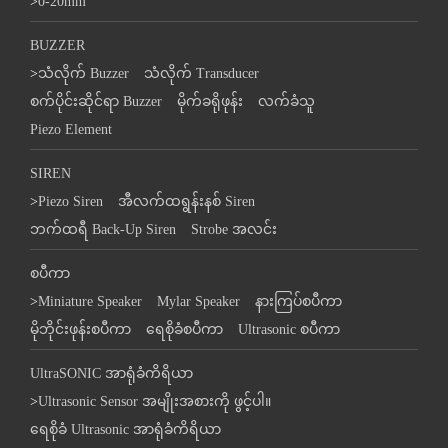
>
0-20mm
BUZZER
>
သံလိုက် Buzzer
သံလိုက် Transducer
စက်ပိုင်းဆိုင်ရာ Buzzer
မိုက်ခရိုဖုန်း
လက်ခံသူ
Piezo Element
SIREN
>
Piezo Siren
အီလက်ထရွန်းနစ် Siren
ဘက်ထရီ Back-Up Siren
Strobe အလင်း
စပီကာ
>
Miniature Speaker
Mylar Speaker
နားကြပ်စပီကာ
မိုဘိုင်းဖုန်းစပီကာ
ရေစိုခံစပီကာ
Ultrasonic စပီကာ
UltraSONIC အာရုံခံကိရိယာ
>
Ultrasonic Sensor အမျိုးအစားကို ဖွင့်ပါ။
ရေစိုခံ Ultrasonic အာရုံခံကိရိယာ