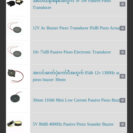
အဝေးထိန်းစနစ်အတွက် 3v 10v Passive Piezo
Transducer
12V Ac Buzzer Piezo Transducer 85dB Piezo Actuator
10v 75dB Passive Piezo Electronic Transducer
အလင်းဓာတ်ပုံကော်ပီအတွက် 85db 12v 1300Hz ac
piezo buzzer 30mm
30mm 110db Mini Low Current Passive Piezo Buzzer
5V 80dB 4000Hz Passive Piezo Sounder Buzzer