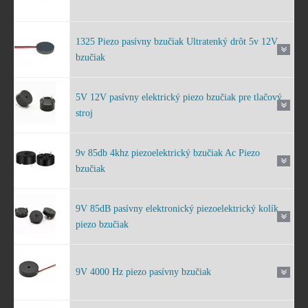
1325 Piezo pasívny bzučiak Ultratenký drôt 5v 12V
bzučiak
5V 12V pasívny elektrický piezo bzučiak pre tlačový
stroj
9v 85db 4khz piezoelektrický bzučiak Ac Piezo
bzučiak
9V 85dB pasívny elektronický piezoelektrický kolík
piezo bzučiak
9V 4000 Hz piezo pasívny bzučiak