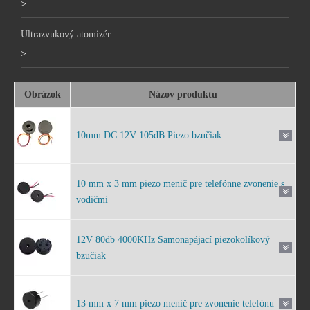
>
Ultrazvukový atomizér
>
Obrázok
Názov produktu
10mm DC 12V 105dB Piezo bzučiak
10 mm x 3 mm piezo menič pre telefónne zvonenie s
vodičmi
12V 80db 4000KHz Samonapájací piezokolíkový
bzučiak
13 mm x 7 mm piezo menič pre zvonenie telefónu