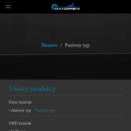
Domov
/
Pasívny typ
Všetky produkty
Piezo bzučiak
>
Aktívny typ
Pasívny typ
SMD bzučiak