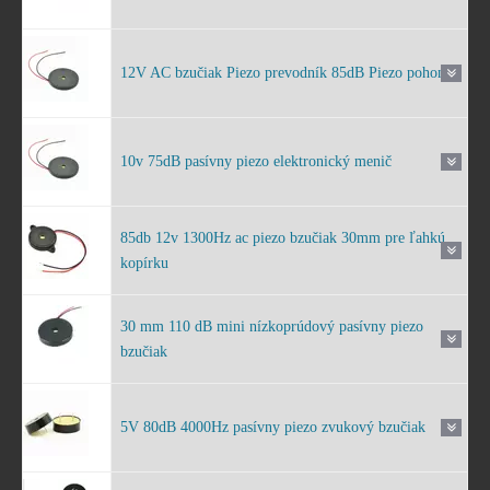
12V AC bzučiak Piezo prevodník 85dB Piezo pohon
10v 75dB pasívny piezo elektronický menič
85db 12v 1300Hz ac piezo bzučiak 30mm pre ľahkú
kopírku
30 mm 110 dB mini nízkoprúdový pasívny piezo
bzučiak
5V 80dB 4000Hz pasívny piezo zvukový bzučiak