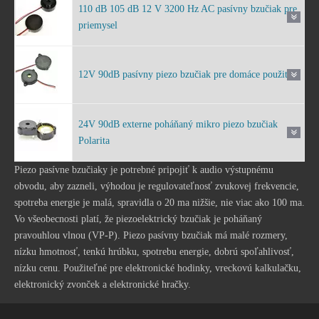
110 dB 105 dB 12 V 3200 Hz AC pasívny bzučiak pre
priemysel
12V 90dB pasívny piezo bzučiak pre domáce použitie
24V 90dB externe poháňaný mikro piezo bzučiak
Polarita
Piezo pasívne bzučiaky je potrebné pripojiť k audio výstupnému
obvodu, aby zazneli, výhodou je regulovateľnosť zvukovej frekvencie,
spotreba energie je malá, spravidla o 20 ma nižšie, nie viac ako 100 ma.
Vo všeobecnosti platí, že
piezoelektrický bzučiak
je poháňaný
pravouhlou vlnou (VP-P). Piezo pasívny bzučiak má malé rozmery,
nízku hmotnosť, tenkú hrúbku, spotrebu energie, dobrú spoľahlivosť,
nízku cenu. Použiteľné pre elektronické hodinky, vreckovú kalkulačku,
elektronický zvonček a elektronické hračky.