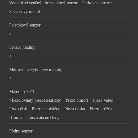
Vysokofrekvenčný ultrazvukový senzor
Parkovací senzor
Senzorový modul
Prietokový senzor
>
Senzor hladiny
>
Mikrovlnné výkonové moduly
>
Materiály PZT
>
Bezolovnatý piezoelektrický
Piezo bimorf
Piezo valec
Piezo disk
Piezo hemisféry
Piezo doska
Piezo krúžok
Hromadné piezo akčné členy
Pôdny senzor