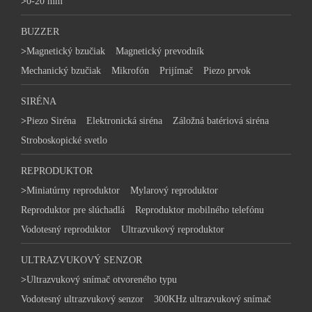
>
0-20 mm
BUZZER
>
Magnetický bzučiak
Magnetický prevodník
Mechanický bzučiak
Mikrofón
Prijímač
Piezo prvok
SIRÉNA
>
Piezo Siréna
Elektronická siréna
Záložná batériová siréna
Stroboskopické svetlo
REPRODUKTOR
>
Miniatúrny reproduktor
Mylarový reproduktor
Reproduktor pre slúchadlá
Reproduktor mobilného telefónu
Vodotesný reproduktor
Ultrazvukový reproduktor
ULTRAZVUKOVÝ SENZOR
>
Ultrazvukový snímač otvoreného typu
Vodotesný ultrazvukový senzor
300KHz ultrazvukový snímač